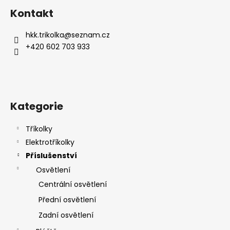
č
á
á
u
Kontakt
d
p
j
a
a
e
hkk.trikolka
@
seznam.cz
c
t
m
+420 602 703 933
í
e
í
p
r
v
k
Kategorie
y
v
ý
Tříkolky
p
Elektrotříkolky
i
Příslušenství
s
Osvětlení
u
Centrální osvětlení
Přední osvětlení
Zadní osvětlení