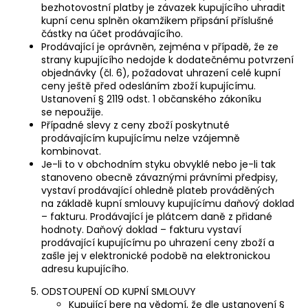
bezhotovostní platby je závazek kupujícího uhradit
kupní cenu splněn okamžikem připsání příslušné
částky na účet prodávajícího.
Prodávající je oprávněn, zejména v případě, že ze
strany kupujícího nedojde k dodatečnému potvrzení
objednávky (čl. 6), požadovat uhrazení celé kupní
ceny ještě před odesláním zboží kupujícímu.
Ustanovení § 2119 odst. 1 občanského zákoníku
se nepoužije.
Případné slevy z ceny zboží poskytnuté
prodávajícím kupujícímu nelze vzájemně
kombinovat.
Je-li to v obchodním styku obvyklé nebo je-li tak
stanoveno obecně závaznými právními předpisy,
vystaví prodávající ohledně plateb prováděných
na základě kupní smlouvy kupujícímu daňový doklad
– fakturu. Prodávající je plátcem daně z přidané
hodnoty. Daňový doklad – fakturu vystaví
prodávající kupujícímu po uhrazení ceny zboží a
zašle jej v elektronické podobě na elektronickou
adresu kupujícího.
ODSTOUPENÍ OD KUPNÍ SMLOUVY
Kupující bere na vědomí, že dle ustanovení §