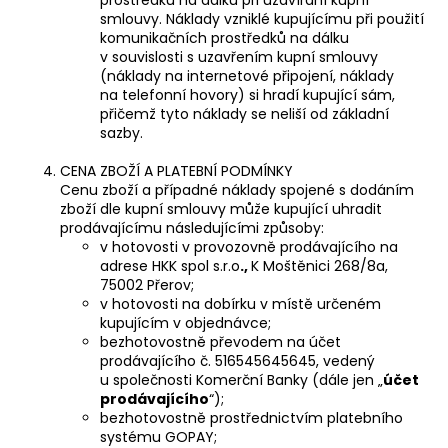
smlouvy. Náklady vzniklé kupujícímu při použití
komunikačních prostředků na dálku
v souvislosti s uzavřením kupní smlouvy
(náklady na internetové připojení, náklady
na telefonní hovory) si hradí kupující sám,
přičemž tyto náklady se neliší od základní
sazby.
CENA ZBOŽÍ A PLATEBNÍ PODMÍNKY
Cenu zboží a případné náklady spojené s dodáním
zboží dle kupní smlouvy může kupující uhradit
prodávajícímu následujícími způsoby:
v hotovosti v provozovně prodávajícího na
adrese HKK spol s.r.o
.,
K Moštěnici 268/8a,
75002 Přerov;
v hotovosti na dobírku v místě určeném
kupujícím v objednávce;
bezhotovostně převodem na účet
prodávajícího č. 516545645645, vedený
u společnosti Komerční Banky (dále jen „
účet
prodávajícího
“);
bezhotovostně prostřednictvím platebního
systému GOPAY;