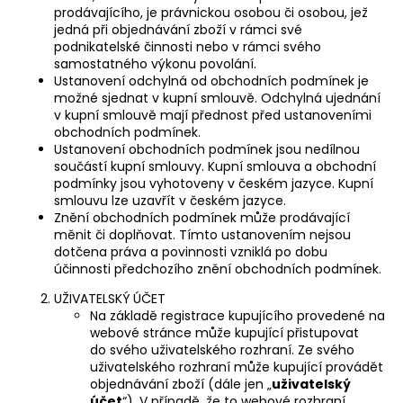
č
prodávajícího, je právnickou osobou či osobou, jež
u
jedná při objednávání zboží v rámci své
j
podnikatelské činnosti nebo v rámci svého
e
samostatného výkonu povolání.
m
Ustanovení odchylná od obchodních podmínek je
možné sjednat v kupní smlouvě. Odchylná ujednání
e
v kupní smlouvě mají přednost před ustanoveními
obchodních podmínek.
Ustanovení obchodních podmínek jsou nedílnou
součástí kupní smlouvy. Kupní smlouva a obchodní
podmínky jsou vyhotoveny v českém jazyce. Kupní
smlouvu lze uzavřít v českém jazyce.
Znění obchodních podmínek může prodávající
měnit či doplňovat. Tímto ustanovením nejsou
dotčena práva a povinnosti vzniklá po dobu
účinnosti předchozího znění obchodních podmínek.
UŽIVATELSKÝ ÚČET
Na základě registrace kupujícího provedené na
webové stránce může kupující přistupovat
do svého uživatelského rozhraní. Ze svého
uživatelského rozhraní může kupující provádět
objednávání zboží (dále jen „
uživatelský
účet
“). V případě, že to webové rozhraní