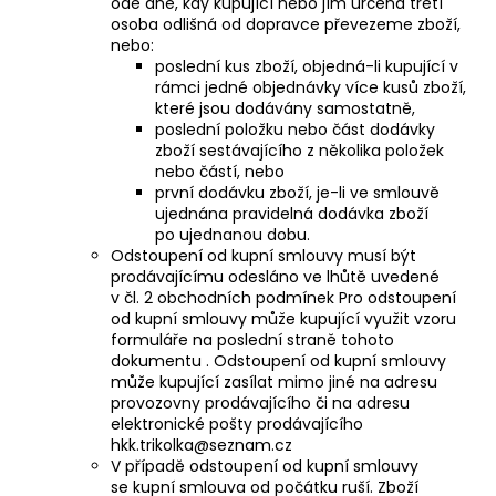
ode dne, kdy kupující nebo jím určená třetí
osoba odlišná od dopravce převezeme zboží,
nebo:
poslední kus zboží, objedná-li kupující v
rámci jedné objednávky více kusů zboží,
které jsou dodávány samostatně,
poslední položku nebo část dodávky
zboží sestávajícího z několika položek
nebo částí, nebo
první dodávku zboží, je-li ve smlouvě
ujednána pravidelná dodávka zboží
po ujednanou dobu.
Odstoupení od kupní smlouvy musí být
prodávajícímu odesláno ve lhůtě uvedené
v čl. 2 obchodních podmínek Pro odstoupení
od kupní smlouvy může kupující využit vzoru
formuláře na poslední straně tohoto
dokumentu . Odstoupení od kupní smlouvy
může kupující zasílat mimo jiné na adresu
provozovny prodávajícího či na adresu
elektronické pošty prodávajícího
hkk.trikolka@seznam.cz
V případě odstoupení od kupní smlouvy
se kupní smlouva od počátku ruší. Zboží