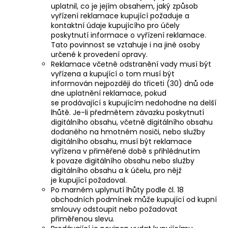
uplatnil, co je jejím obsahem, jaký způsob
vyřízení reklamace kupující požaduje a
kontaktní údaje kupujícího pro účely
poskytnutí informace o vyřízení reklamace.
Tato povinnost se vztahuje i na jiné osoby
určené k provedení opravy.
Reklamace včetně odstranění vady musí být
vyřízena a kupující o tom musí být
informován nejpozději do třiceti (30) dnů ode
dne uplatnění reklamace, pokud
se prodávající s kupujícím nedohodne na delší
lhůtě. Je-li předmětem závazku poskytnutí
digitálního obsahu, včetně digitálního obsahu
dodaného na hmotném nosiči, nebo služby
digitálního obsahu, musí být reklamace
vyřízena v přiměřené době s přihlédnutím
k povaze digitálního obsahu nebo služby
digitálního obsahu a k účelu, pro nějž
je kupující požadoval.
Po marném uplynutí lhůty podle čl. 18
obchodních podmínek může kupující od kupní
smlouvy odstoupit nebo požadovat
přiměřenou slevu.