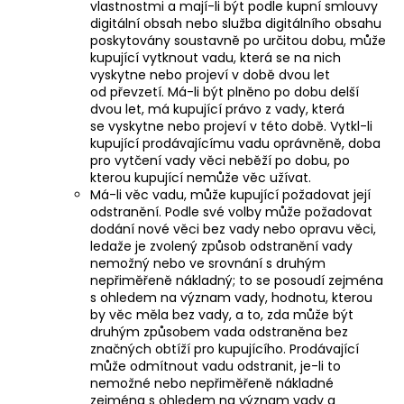
vlastnostmi a mají-li být podle kupní smlouvy
digitální obsah nebo služba digitálního obsahu
poskytovány soustavně po určitou dobu, může
kupující vytknout vadu, která se na nich
vyskytne nebo projeví v době dvou let
od převzetí. Má-li být plněno po dobu delší
dvou let, má kupující právo z vady, která
se vyskytne nebo projeví v této době. Vytkl-li
kupující prodávajícímu vadu oprávněně, doba
pro vytčení vady věci neběží po dobu, po
kterou kupující nemůže věc užívat.
Má-li věc vadu, může kupující požadovat její
odstranění. Podle své volby může požadovat
dodání nové věci bez vady nebo opravu věci,
ledaže je zvolený způsob odstranění vady
nemožný nebo ve srovnání s druhým
nepřiměřeně nákladný; to se posoudí zejména
s ohledem na význam vady, hodnotu, kterou
by věc měla bez vady, a to, zda může být
druhým způsobem vada odstraněna bez
značných obtíží pro kupujícího. Prodávající
může odmítnout vadu odstranit, je-li to
nemožné nebo nepřiměřeně nákladné
zejména s ohledem na význam vady a