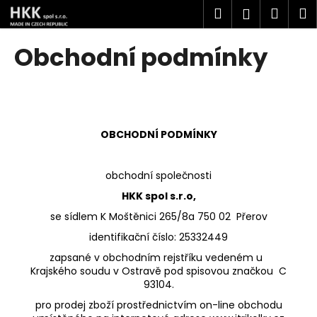
K
Přejít
Hledat
Náku
M
Přihlášen
na
o
obsah
Zpět
Zpět
košík
š
Obchodní podmínky
í
C
k
o
p
o
OBCHODNÍ PODMÍNKY
t
ř
obchodní společnosti
e
HKK spol s.r.o,
b
se sídlem K Moštěnici 265/8a 750 02 Přerov
u
identifikační číslo: 25332449
j
e
zapsané v obchodním rejstříku vedeném
u
Krajského soudu v Ostravě
pod spisovou značkou
C
t
93104
.
e
pro prodej zboží prostřednictvím on-line obchodu
n