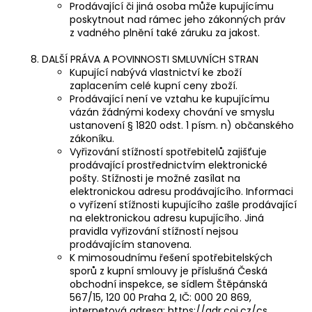
Prodávající či jiná osoba může kupujícímu
poskytnout nad rámec jeho zákonných práv
z vadného plnění také záruku za jakost.
DALŠÍ PRÁVA A POVINNOSTI SMLUVNÍCH STRAN
Kupující nabývá vlastnictví ke zboží
zaplacením celé kupní ceny zboží.
Prodávající není ve vztahu ke kupujícímu
vázán žádnými kodexy chování ve smyslu
ustanovení § 1820 odst. 1 písm. n) občanského
zákoníku.
Vyřizování stížností spotřebitelů zajišťuje
prodávající prostřednictvím elektronické
pošty. Stížnosti je možné zasílat na
elektronickou adresu prodávajícího. Informaci
o vyřízení stížnosti kupujícího zašle prodávající
na elektronickou adresu kupujícího. Jiná
pravidla vyřizování stížností nejsou
prodávajícím stanovena.
K mimosoudnímu řešení spotřebitelských
sporů z kupní smlouvy je příslušná Česká
obchodní inspekce, se sídlem Štěpánská
567/15, 120 00 Praha 2, IČ: 000 20 869,
internetová adresa: https://adr.coi.cz/cs.