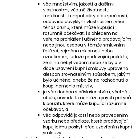
věc množstvím, jakostí a dalšími
vlastnostmi, včetně životnosti,
funkčnosti, kompatibility a bezpečnosti,
odpovídá obvyklým vlastnostem věcí
téhož druhu, které může kupující
rozumně očekávat, i s ohledem na
veřejná prohlášení učiněná prodávajícím
nebo jinou osobou v témže smluvním
řetězci, zejména reklamou nebo
označením, ledaže prodávající prokáže,
že si ho nebyl vědom nebo že bylo v
době uzavření kupní smlouvy upraveno
alespoň srovnatelným způsobem, jakým
bylo učiněno, anebo že na rozhodnutí o
koupi nemohlo mít vliv,
je věc dodána s příslušenstvím, včetně
obalu, návodu k montáži a jiných pokynů
k použití, které může kupující rozumně
očekávat, a
věc odpovídá jakostí nebo provedením
vzorku nebo předloze, které prodávající
kupujícímu poskytl před uzavřením kupní
smlouvy.