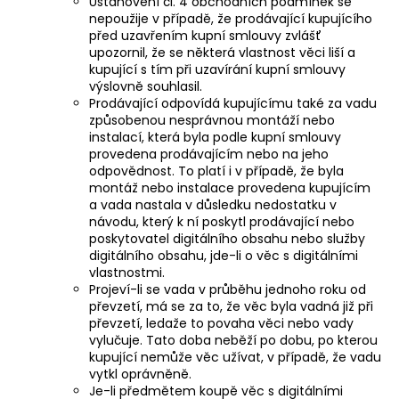
Ustanovení čl. 4 obchodních podmínek se
nepoužije v případě, že prodávající kupujícího
před uzavřením kupní smlouvy zvlášť
upozornil, že se některá vlastnost věci liší a
kupující s tím při uzavírání kupní smlouvy
výslovně souhlasil.
Prodávající odpovídá kupujícímu také za vadu
způsobenou nesprávnou montáží nebo
instalací, která byla podle kupní smlouvy
provedena prodávajícím nebo na jeho
odpovědnost. To platí i v případě, že byla
montáž nebo instalace provedena kupujícím
a vada nastala v důsledku nedostatku v
návodu, který k ní poskytl prodávající nebo
poskytovatel digitálního obsahu nebo služby
digitálního obsahu, jde-li o věc s digitálními
vlastnostmi.
Projeví-li se vada v průběhu jednoho roku od
převzetí, má se za to, že věc byla vadná již při
převzetí, ledaže to povaha věci nebo vady
vylučuje. Tato doba neběží po dobu, po kterou
kupující nemůže věc užívat, v případě, že vadu
vytkl oprávněně.
Je-li předmětem koupě věc s digitálními