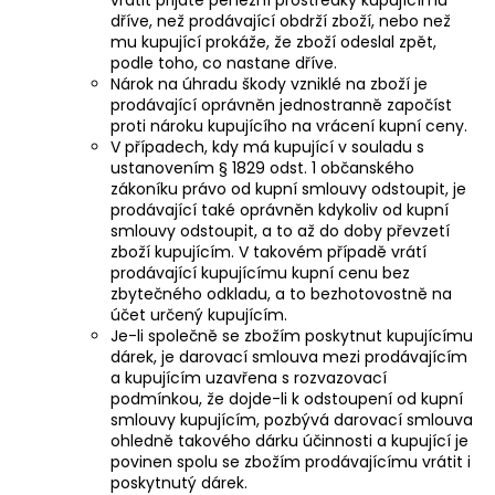
dříve, než prodávající obdrží zboží, nebo než
mu kupující prokáže, že zboží odeslal zpět,
podle toho, co nastane dříve.
Nárok na úhradu škody vzniklé na zboží je
prodávající oprávněn jednostranně započíst
proti nároku kupujícího na vrácení kupní ceny.
V případech, kdy má kupující v souladu s
ustanovením § 1829 odst. 1 občanského
zákoníku právo od kupní smlouvy odstoupit, je
prodávající také oprávněn kdykoliv od kupní
smlouvy odstoupit, a to až do doby převzetí
zboží kupujícím. V takovém případě vrátí
prodávající kupujícímu kupní cenu bez
zbytečného odkladu, a to bezhotovostně na
účet určený kupujícím.
Je-li společně se zbožím poskytnut kupujícímu
dárek, je darovací smlouva mezi prodávajícím
a kupujícím uzavřena s rozvazovací
podmínkou, že dojde-li k odstoupení od kupní
smlouvy kupujícím, pozbývá darovací smlouva
ohledně takového dárku účinnosti a kupující je
povinen spolu se zbožím prodávajícímu vrátit i
poskytnutý dárek.