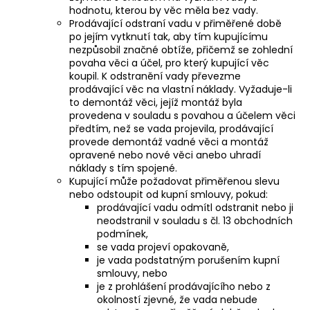
hodnotu, kterou by věc měla bez vady.
Prodávající odstraní vadu v přiměřené době
po jejím vytknutí tak, aby tím kupujícímu
nezpůsobil značné obtíže, přičemž se zohlední
povaha věci a účel, pro který kupující věc
koupil. K odstranění vady převezme
prodávající věc na vlastní náklady. Vyžaduje-li
to demontáž věci, jejíž montáž byla
provedena v souladu s povahou a účelem věci
předtím, než se vada projevila, prodávající
provede demontáž vadné věci a montáž
opravené nebo nové věci anebo uhradí
náklady s tím spojené.
Kupující může požadovat přiměřenou slevu
nebo odstoupit od kupní smlouvy, pokud:
prodávající vadu odmítl odstranit nebo ji
neodstranil v souladu s čl. 13 obchodních
podmínek,
se vada projeví opakovaně,
je vada podstatným porušením kupní
smlouvy, nebo
je z prohlášení prodávajícího nebo z
okolností zjevné, že vada nebude