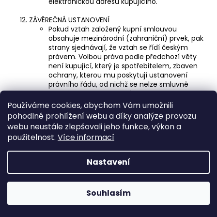
elektronickou adresu kupujícího.
ZÁVĚREČNÁ USTANOVENÍ
Pokud vztah založený kupní smlouvou
obsahuje mezinárodní (zahraniční) prvek, pak
strany sjednávají, že vztah se řídí českým
právem. Volbou práva podle předchozí věty
není kupující, který je spotřebitelem, zbaven
ochrany, kterou mu poskytují ustanovení
právního řádu, od nichž se nelze smluvně
odchýlit, a jež by se v případě neexistence
volby práva jinak použila dle ustanovení čl. 6
Používáme cookies, abychom Vám umožnili
odst. 1 Nařízení Evropského parlamentu a Rady
pohodlné prohlížení webu a díky analýze provozu
(ES) č. 593/2008 ze dne 17. června 2008
webu neustále zlepšovali jeho funkce, výkon a
o právu rozhodném pro smluvní závazkové
použitelnost.
Více informací
vztahy (Řím I).
Je-li některé ustanovení obchodních
podmínek neplatné nebo neúčinné, nebo
Nastavení
se takovým stane, namísto neplatných
ustanovení nastoupí ustanovení, jehož smysl
se neplatnému ustanovení co nejvíce
Souhlasím
přibližuje. Neplatností nebo neúčinností
jednoho ustanovení není dotčena platnost
ostatních ustanovení.