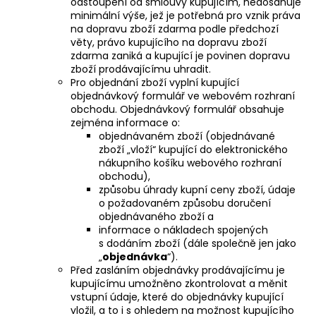
odstoupení od smlouvy kupujícím, nedosahuje
minimální výše, jež je potřebná pro vznik práva
na dopravu zboží zdarma podle předchozí
věty, právo kupujícího na dopravu zboží
zdarma zaniká a kupující je povinen dopravu
zboží prodávajícímu uhradit.
Pro objednání zboží vyplní kupující
objednávkový formulář ve webovém rozhraní
obchodu. Objednávkový formulář obsahuje
zejména informace o:
objednávaném zboží (objednávané
zboží „vloží“ kupující do elektronického
nákupního košíku webového rozhraní
obchodu),
způsobu úhrady kupní ceny zboží, údaje
o požadovaném způsobu doručení
objednávaného zboží a
informace o nákladech spojených
s dodáním zboží (dále společně jen jako
„
objednávka
“).
Před zasláním objednávky prodávajícímu je
kupujícímu umožněno zkontrolovat a měnit
vstupní údaje, které do objednávky kupující
vložil, a to i s ohledem na možnost kupujícího