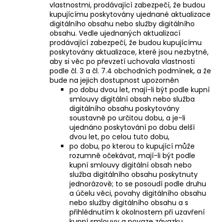
vlastnostmi, prodávající zabezpečí, že budou
kupujícímu poskytovány ujednané aktualizace
digitálního obsahu nebo služby digitálního
obsahu. Vedle ujednaných aktualizací
prodávající zabezpečí, že budou kupujícímu
poskytovány aktualizace, které jsou nezbytné,
aby si věc po převzetí uchovala vlastnosti
podle čl. 3 a čl. 7.4 obchodních podmínek, a že
bude na jejich dostupnost upozorněn
po dobu dvou let, mají-li být podle kupní
smlouvy digitální obsah nebo služba
digitálního obsahu poskytovány
soustavně po určitou dobu, a je-li
ujednáno poskytování po dobu delší
dvou let, po celou tuto dobu,
po dobu, po kterou to kupující může
rozumně očekávat, mají-li být podle
kupní smlouvy digitální obsah nebo
služba digitálního obsahu poskytnuty
jednorázově; to se posoudí podle druhu
a účelu věci, povahy digitálního obsahu
nebo služby digitálního obsahu a s
přihlédnutím k okolnostem při uzavření
kupní smlouvy a povaze závazku.