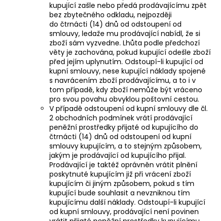
kupující zašle nebo předá prodávajícímu zpět
bez zbytečného odkladu, nejpozději
do čtrnácti (14) dnů od odstoupení od
smlouvy, ledaže mu prodávající nabídl, že si
zboží sám vyzvedne. Lhůta podle předchozí
věty je zachována, pokud kupující odešle zboží
před jejím uplynutím. Odstoupí-li kupující od
kupní smlouvy, nese kupující náklady spojené
s navrácením zboží prodávajícímu, a to i v
tom případě, kdy zboží nemůže být vráceno
pro svou povahu obvyklou poštovní cestou.
V případě odstoupení od kupní smlouvy dle čl.
2 obchodních podmínek vrátí prodávající
peněžní prostředky přijaté od kupujícího do
čtrnácti (14) dnů od odstoupení od kupní
smlouvy kupujícím, a to stejným způsobem,
jakým je prodávající od kupujícího přijal.
Prodávající je taktéž oprávněn vrátit plnění
poskytnuté kupujícím již při vrácení zboží
kupujícím či jiným způsobem, pokud s tím
kupující bude souhlasit a nevzniknou tím
kupujícímu další náklady. Odstoupí-li kupující
od kupní smlouvy, prodávající není povinen
vrátit přijaté peněžní prostředky kupujícímu