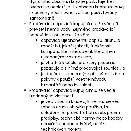
digitálního obsahu, i když je poskytuje třetí
osoba. To neplatí, je-li z obsahu kupní smlouvy
i z povahy věci zjevné, že jsou poskytovány
samostatně.
Prodávající odpovídá kupujícímu, že věc při
převzetí nemá vady. Zejména prodávající
odpovídá kupujícímu, že věc:
odpovídá ujednanému popisu, druhu a
množství, jakož i jakosti, funkčnosti,
kompatibilitě, interoperabilitě a jiným
ujednaným vlastnostem,
je vhodná k účelu, pro který ji kupující
požaduje a s nímž prodávající souhlasil, a
je dodána s ujednaným příslušenstvím a
pokyny k použití, včetně návodu
k montáži nebo instalaci.
Prodávající odpovídá kupujícímu, že vedle
ujednaných vlastností:
je věc vhodná k účelu, k němuž se věc
tohoto druhu obvykle používá, i s
ohledem na práva třetích osob, právní
předpisy, technické normy nebo kodexy
chování daného odvětví, není-li
technických norem,