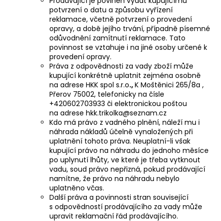
Prodávající je povinen vydat kupujícímu
potvrzení o datu a způsobu vyřízení
reklamace, včetně potvrzení o provedení
opravy, a době jejího trvání, případně písemné
odůvodnění zamítnutí reklamace. Tato
povinnost se vztahuje i na jiné osoby určené k
provedení opravy.
Práva z odpovědnosti za vady zboží může
kupující konkrétně uplatnit zejména osobně
na adrese HKK spol s.r.o
.,
K Moštěnici 265/8a ,
Přerov 75002, telefonicky na čísle
+420602703933 či elektronickou poštou
na adrese hkk.trikolka@seznam.cz
Kdo má právo z vadného plnění, náleží mu i
náhrada nákladů účelně vynaložených při
uplatnění tohoto práva. Neuplatní-li však
kupující právo na náhradu do jednoho měsíce
po uplynutí lhůty, ve které je třeba vytknout
vadu, soud právo nepřizná, pokud prodávající
namítne, že právo na náhradu nebylo
uplatněno včas.
Další práva a povinnosti stran související
s odpovědností prodávajícího za vady může
upravit reklamační řád prodávajícího.