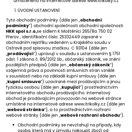
umístěného na internetové adrese www.itrikolky.cz
a
ÚVODNÍ USTANOVENÍ
j
Tyto obchodní podmínky (dále jen „
obchodní
í
podmínky
“) obchodní společnosti obchodní společnosti
t
HKK spol s.r.o,
se sídlem K Moštěnici 265/8a 750 02
?
Přerov , identifikační číslo: 25332449 zapsané v
obchodním rejstříku vedeném
u
Krajského soudu v
Ostravě
pod spisovou značkou
C 93104 (dále jen
„
prodávající
“) upravují v souladu s ustanovením § 1751
odst. 1 zákona č. 89/2012 Sb., občanský zákoník, ve znění
pozdějších předpisů (dále jen „
občanský zákoník
“)
HLEDAT
vzájemná práva a povinnosti smluvních stran vzniklé
v souvislosti nebo na základě kupní smlouvy (dále jen
„
kupní smlouva
“) uzavírané mezi prodávajícím a jinou
fyzickou osobou (dále jen „
kupující
“) prostřednictvím
internetového obchodu prodávajícího. Internetový
D
obchod je prodávajícím provozován na webové stránce
o
umístěné na internetové adrese www.itrikolky.cz (dále jen
p
„
webová stránka
“), a to prostřednictvím rozhraní
o
webové stránky (dále jen „
webové rozhraní obchodu
“).
r
Obchodní podmínky se nevztahují na případy, kdy
u
osoba, která má v úmyslu nakoupit zboží od