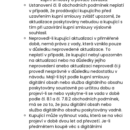
Ustanovení čl. 8 obchodních podmínek neplatí
v případě, že prodávající kupujícího před
uzavřením kupní smlouvy zvlášť upozornil, že
aktualizace poskytovány nebudou a kupující s
tím při uzavírání kupní smlouvy výslovně
souhlasil.
Neprovedl-li kupující aktualizaci v přiměřené
době, nemá práva z vady, která vznikla pouze
v důsledku neprovedené aktualizace. To
neplatí v případě, že kupující nebyl upozorněn
na aktualizaci nebo na důsledky jejího
neprovedení anebo aktualizaci neprovedl či ji
provedl nesprávně v důsledku nedostatku v
návodu. Mají-li být podle kupní smlouvy
digitální obsah nebo služba digitálního obsahu
poskytovány soustavně po určitou dobu a
projeví-li se nebo vyskytne-li se vada v době
podle čl. 8.1 a čl. 7.8.2 obchodních podmínek,
má se za to, že jsou digitální obsah nebo
služba digitálního obsahu poskytovány vadně.
Kupující může vytknout vadu, která se na věci
projeví v době dvou let od převzetí. Je-li
předmětem koupě věc s digitálními