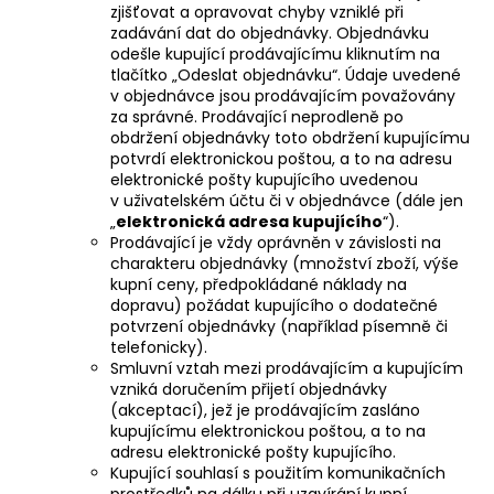
zjišťovat a opravovat chyby vzniklé při
zadávání dat do objednávky. Objednávku
odešle kupující prodávajícímu kliknutím na
tlačítko „Odeslat objednávku“. Údaje uvedené
v objednávce jsou prodávajícím považovány
za správné. Prodávající neprodleně po
obdržení objednávky toto obdržení kupujícímu
potvrdí elektronickou poštou, a to na adresu
elektronické pošty kupujícího uvedenou
v uživatelském účtu či v objednávce (dále jen
„
elektronická adresa kupujícího
“).
Prodávající je vždy oprávněn v závislosti na
charakteru objednávky (množství zboží, výše
kupní ceny, předpokládané náklady na
dopravu) požádat kupujícího o dodatečné
potvrzení objednávky (například písemně či
telefonicky).
Smluvní vztah mezi prodávajícím a kupujícím
vzniká doručením přijetí objednávky
(akceptací), jež je prodávajícím zasláno
kupujícímu elektronickou poštou, a to na
adresu elektronické pošty kupujícího.
Kupující souhlasí s použitím komunikačních
prostředků na dálku při uzavírání kupní