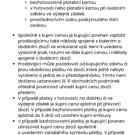
bezhotovostně platební kartou;
v hotovosti nebo platební kartou při osobním
odběru ve výdejně zásilek;
prostřednictvím úvěru poskytnutého třetí
osobou.
Společně s kupní cenou je kupující povinen zaplatit
prodávajícímu také náklady spojené s balením a
dodáním zboží ve smluvené výši. Není-li uvedeno
výslovně jinak, rozumí se dále kupní cenou i náklady
spojené s dodáním zboží.
Prodávající může požadovat od kupujícího zálohu či
jinou obdobnou platbu na zboží, které ještě nebylo
vyrobeno a jedná se o předobjednávku. Tímto není
dotčeno ustanovení čl. 6 obchodních podmínek
ohledně povinnosti uhradit kupní cenu zboží
předem.
V případě platby v hotovosti, na dobírku či ve
výdejně zásilek je kupní cena splatná při převzetí
zboží. V případě bezhotovostní platby je kupní cena
splatná do 5 dnů od uzavření kupní smlouvy.
V případě bezhotovostní platby je kupující povinen
uhrazovat kupní cenu zboží společně
s uvedením variabilního symbolu platby. V případě