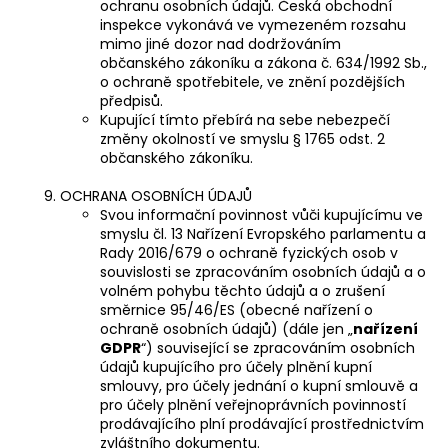
ochranu osobních údajů. Česká obchodní
inspekce vykonává ve vymezeném rozsahu
mimo jiné dozor nad dodržováním
občanského zákoníku a zákona č. 634/1992 Sb.,
o ochraně spotřebitele, ve znění pozdějších
předpisů.
Kupující tímto přebírá na sebe nebezpečí
změny okolností ve smyslu § 1765 odst. 2
občanského zákoníku.
OCHRANA OSOBNÍCH ÚDAJŮ
Svou informační povinnost vůči kupujícímu ve
smyslu čl. 13 Nařízení Evropského parlamentu a
Rady 2016/679 o ochraně fyzických osob v
souvislosti se zpracováním osobních údajů a o
volném pohybu těchto údajů a o zrušení
směrnice 95/46/ES (obecné nařízení o
ochraně osobních údajů) (dále jen „
nařízení
GDPR
“) související se zpracováním osobních
údajů kupujícího pro účely plnění kupní
smlouvy, pro účely jednání o kupní smlouvě a
pro účely plnění veřejnoprávních povinností
prodávajícího plní prodávající prostřednictvím
zvláštního dokumentu.