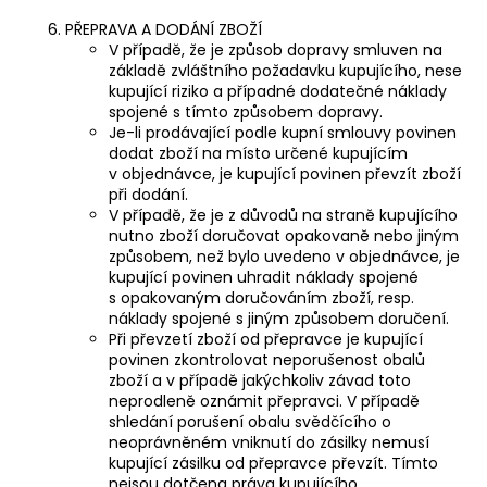
PŘEPRAVA A DODÁNÍ ZBOŽÍ
V případě, že je způsob dopravy smluven na
základě zvláštního požadavku kupujícího, nese
kupující riziko a případné dodatečné náklady
spojené s tímto způsobem dopravy.
Je-li prodávající podle kupní smlouvy povinen
dodat zboží na místo určené kupujícím
v objednávce, je kupující povinen převzít zboží
při dodání.
V případě, že je z důvodů na straně kupujícího
nutno zboží doručovat opakovaně nebo jiným
způsobem, než bylo uvedeno v objednávce, je
kupující povinen uhradit náklady spojené
s opakovaným doručováním zboží, resp.
náklady spojené s jiným způsobem doručení.
Při převzetí zboží od přepravce je kupující
povinen zkontrolovat neporušenost obalů
zboží a v případě jakýchkoliv závad toto
neprodleně oznámit přepravci. V případě
shledání porušení obalu svědčícího o
neoprávněném vniknutí do zásilky nemusí
kupující zásilku od přepravce převzít. Tímto
nejsou dotčena práva kupujícího