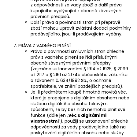
z odpovědnosti za vady zboží a další práva
kupujícího vyplývající z obecně závazných
právních předpisů.
Další práva a povinnosti stran při přepravě
zboží mohou upravit zvláštní dodací podmínky
prodávajícího, jsou-li prodávajícím vydány.
PRÁVA Z VADNÉHO PLNĚNÍ
Práva a povinnosti smluvních stran ohledně
práv z vadného plnění se řídí příslušnými
obecně závaznými právními předpisy
(zejména ustanoveními § 1914 až 1925, § 2099
až 2117 a § 2161 až 2174b občanského zákoníku
a zákonem č. 634/1992 Sb., o ochraně
spotřebitele, ve znění pozdějších předpisů).
Je-li předmětem koupě hmotná movitá věc,
která je propojena s digitálním obsahem nebo
službou digitálního obsahu takovým
způsobem, že by bez nich nemohla plnit své
funkce (dále jen „
věc s digitálními
vlastnostmi
“), použijí se ustanovení ohledně
odpovědnosti za vady prodávajícího také na
poskytování digitálního obsahu nebo služby