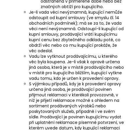
odstraněna v přiměřené době nebo bez
značných obtíží pro kupujícího.
Je-li vada věci nevýznamná, kupující nemůže
odstoupit od kupní smlouvy (ve smyslu čl. 14
obchodních podmínek); má se za to, že vada
věci není nevýznamná. Odstoupí-li kupující od
kupní smlouvy, prodávající vrátí kupujícímu
kupní cenu bez zbytečného odkladu poté, co
obdrží věc nebo co mu kupující prokáže, že
věc odeslal.
Vadu lze vytknout prodávajícímu, u kterého
věc byla koupena. Je-li však k opravě určena
jiná osoba, která je v místě prodávajícího nebo
v místě pro kupujícího bližším, kupující vytkne
vadu tomu, kdo je určen k provedení opravy.
S výjimkou případů, kdy je k provedení opravy
určena jiná osoba, je prodávající povinen
přijmout reklamaci v kterékoli provozovně, v
níž je přijetí reklamace možné s ohledem na
sortiment prodávaných výrobků nebo
poskytovaných služeb, případně i ve svém
sídle. Prodávající je povinen kupujícímu vydat
při uplatnění reklamace písemné potvrzení, ve
kterém uvede datum, kdy kupující reklamaci