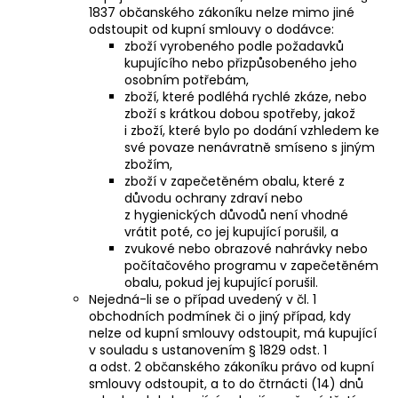
1837 občanského zákoníku nelze mimo jiné
odstoupit od kupní smlouvy o dodávce:
zboží vyrobeného podle požadavků
kupujícího nebo přizpůsobeného jeho
osobním potřebám,
zboží, které podléhá rychlé zkáze, nebo
zboží s krátkou dobou spotřeby, jakož
i zboží, které bylo po dodání vzhledem ke
své povaze nenávratně smíseno s jiným
zbožím,
zboží v zapečetěném obalu, které z
důvodu ochrany zdraví nebo
z hygienických důvodů není vhodné
vrátit poté, co jej kupující porušil, a
zvukové nebo obrazové nahrávky nebo
počítačového programu v zapečetěném
obalu, pokud jej kupující porušil.
Nejedná-li se o případ uvedený v čl. 1
obchodních podmínek či o jiný případ, kdy
nelze od kupní smlouvy odstoupit, má kupující
v souladu s ustanovením § 1829 odst. 1
a odst. 2 občanského zákoníku právo od kupní
smlouvy odstoupit, a to do čtrnácti (14) dnů