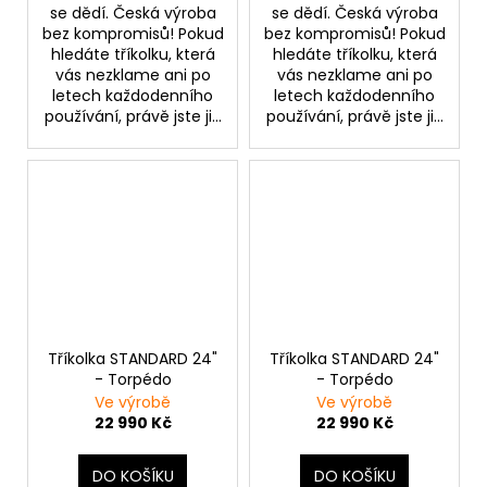
se dědí. Česká výroba
se dědí. Česká výroba
bez kompromisů! Pokud
bez kompromisů! Pokud
hledáte tříkolku, která
hledáte tříkolku, která
vás nezklame ani po
vás nezklame ani po
letech každodenního
letech každodenního
používání, právě jste ji...
používání, právě jste ji...
Tříkolka STANDARD 24"
Tříkolka STANDARD 24"
- Torpédo
- Torpédo
Ve výrobě
Ve výrobě
22 990 Kč
22 990 Kč
DO KOŠÍKU
DO KOŠÍKU