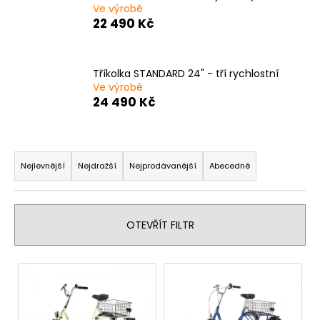
Ve výrobě
a
22 490 Kč
j
í
t
Tříkolka STANDARD 24" - tří rychlostní
Ve výrobě
?
24 490 Kč
Ř
a
HLEDAT
Nejlevnější
Nejdražší
Nejprodávanější
Abecedně
z
e
n
D
OTEVŘÍT FILTR
í
o
p
p
V
o
r
ý
r
o
p
u
d