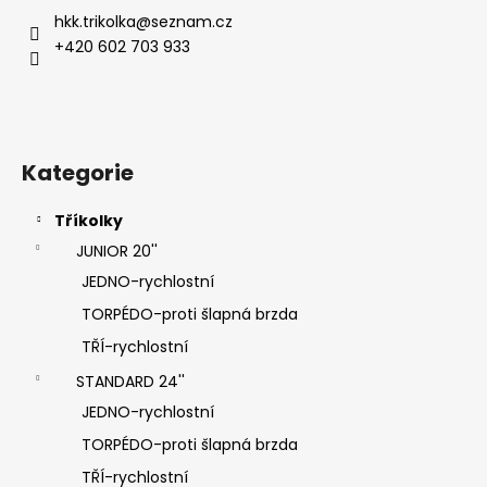
p
a
hkk.trikolka
@
seznam.cz
r
t
+420 602 703 933
v
í
k
y
v
ý
Kategorie
p
i
Tříkolky
s
u
JUNIOR 20''
JEDNO-rychlostní
TORPÉDO-proti šlapná brzda
TŘÍ-rychlostní
STANDARD 24''
JEDNO-rychlostní
TORPÉDO-proti šlapná brzda
TŘÍ-rychlostní