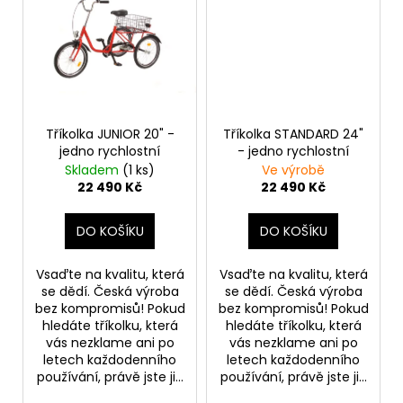
Tříkolka JUNIOR 20" -
Tříkolka STANDARD 24"
jedno rychlostní
- jedno rychlostní
Skladem
(1 ks)
Ve výrobě
22 490 Kč
22 490 Kč
DO KOŠÍKU
DO KOŠÍKU
Vsaďte na kvalitu, která
Vsaďte na kvalitu, která
se dědí. Česká výroba
se dědí. Česká výroba
bez kompromisů! Pokud
bez kompromisů! Pokud
hledáte tříkolku, která
hledáte tříkolku, která
vás nezklame ani po
vás nezklame ani po
letech každodenního
letech každodenního
používání, právě jste ji...
používání, právě jste ji...