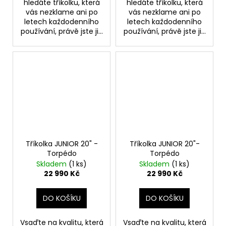
hledáte tříkolku, která
hledáte tříkolku, která
vás nezklame ani po
vás nezklame ani po
letech každodenního
letech každodenního
používání, právě jste ji...
používání, právě jste ji...
Tříkolka JUNIOR 20" -
Tříkolka JUNIOR 20"-
Torpédo
Torpédo
Skladem
(1 ks)
Skladem
(1 ks)
22 990 Kč
22 990 Kč
DO KOŠÍKU
DO KOŠÍKU
Vsaďte na kvalitu, která
Vsaďte na kvalitu, která