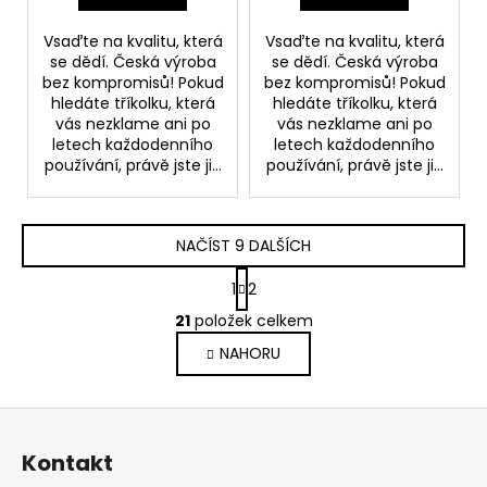
Vsaďte na kvalitu, která
Vsaďte na kvalitu, která
se dědí. Česká výroba
se dědí. Česká výroba
bez kompromisů! Pokud
bez kompromisů! Pokud
hledáte tříkolku, která
hledáte tříkolku, která
vás nezklame ani po
vás nezklame ani po
letech každodenního
letech každodenního
používání, právě jste ji...
používání, právě jste ji...
NAČÍST 9 DALŠÍCH
S
1
2
t
O
r
21
položek celkem
v
á
NAHORU
l
n
k
á
o
d
Z
v
a
á
á
c
Kontakt
n
p
í
í