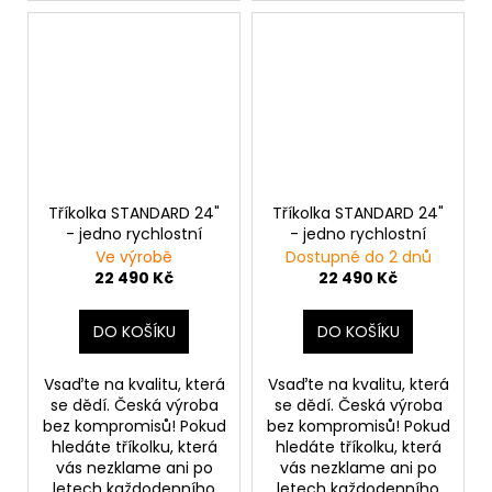
Tříkolka STANDARD 24"
Tříkolka STANDARD 24"
- jedno rychlostní
- jedno rychlostní
Ve výrobě
Dostupné do 2 dnů
22 490 Kč
22 490 Kč
DO KOŠÍKU
DO KOŠÍKU
Vsaďte na kvalitu, která
Vsaďte na kvalitu, která
se dědí. Česká výroba
se dědí. Česká výroba
bez kompromisů! Pokud
bez kompromisů! Pokud
hledáte tříkolku, která
hledáte tříkolku, která
vás nezklame ani po
vás nezklame ani po
letech každodenního
letech každodenního