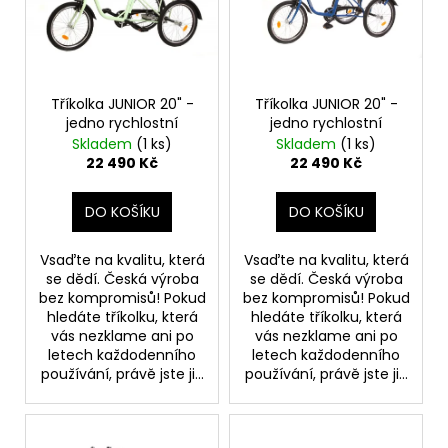
i
č
u
u
s
k
j
p
e
t
r
m
ů
o
Tříkolka JUNIOR 20" -
Tříkolka JUNIOR 20" -
e
jedno rychlostní
jedno rychlostní
d
Skladem
(1 ks)
Skladem
(1 ks)
u
22 490 Kč
22 490 Kč
k
t
DO KOŠÍKU
DO KOŠÍKU
ů
Vsaďte na kvalitu, která
Vsaďte na kvalitu, která
se dědí. Česká výroba
se dědí. Česká výroba
bez kompromisů! Pokud
bez kompromisů! Pokud
hledáte tříkolku, která
hledáte tříkolku, která
vás nezklame ani po
vás nezklame ani po
letech každodenního
letech každodenního
používání, právě jste ji...
používání, právě jste ji...