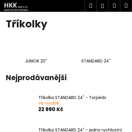
K
Přejít
Hledat
Náku
M
Přihlášen
na
o
obsah
Zpět
Zpět
košík
š
Tříkolky
í
C
k
o
p
o
JUNIOR 20''
STANDARD 24''
t
ř
Nejprodávanější
e
b
u
Tříkolka STANDARD 24" - Torpédo
j
Ve výrobě
e
22 990 Kč
t
e
Tříkolka STANDARD 24" - jedno rychlostní
n