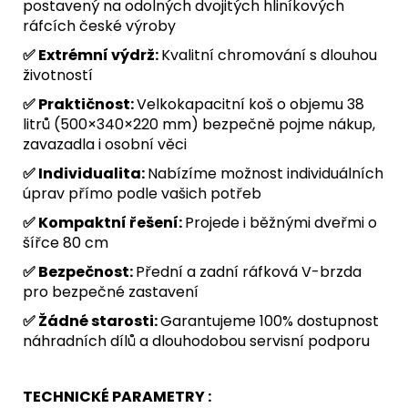
postavený na odolných dvojitých hliníkových
ráfcích české výroby
✅ Extrémní výdrž:
Kvalitní chromování s dlouhou
životností
✅ Praktičnost:
Velkokapacitní koš o objemu 38
litrů (500×340×220 mm) bezpečně pojme nákup,
zavazadla i osobní věci
✅ Individualita:
Nabízíme možnost individuálních
úprav přímo podle vašich potřeb
✅ Kompaktní řešení:
Projede i běžnými dveřmi o
šířce 80 cm
✅ Bezpečnost:
Přední a zadní ráfková V-brzda
pro bezpečné zastavení
✅ Žádné starosti:
Garantujeme 100% dostupnost
náhradních dílů a dlouhodobou servisní podporu
TECHNICKÉ PARAMETRY :