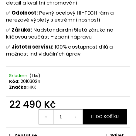
č
detail a kvalitní chromování
u
✅
Odolnost:
Pevný ocelový HI-TECH rám a
j
nerezové výplety s extrémní nosností
e
m
✅
Záruka:
Nadstandardní 5letá záruka na
e
klíčovou součást – zadní nápravu
✅
Jistota
servisu:
100% dostupnost dílů a
možnost individuálních úprav
Skladem
(1 ks)
Kód:
20103024
Značka:
HKK
22 490 Kč
Měrná
DO KOŠÍKU
cena:
Zeptat se
Sdílet