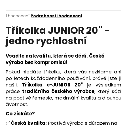
a
j
Průměrné
1 hodnocení
Podrobnosti hodnocení
í
hodnocení
Tříkolka JUNIOR 20" -
produktu
t
je
?
jedno rychlostní
5,0
z
5
hvězdiček.
Vsaďte na kvalitu, která se dědí. Česká
výroba bez kompromisů!
HLEDAT
Pokud hledáte tříkolku, která vás nezklame ani
po letech každodenního používání, právě jste ji
našli.
Tříkolka e-JUNIOR 20"
je výsledkem
D
práce
tradičního českého výrobce
, který sází
o
na poctivé řemeslo, maximální kvalitu a dlouhou
p
životnost.
o
Co získáte?
r
u
✅
Česká kvalita:
Poctivá výroba s důrazem na