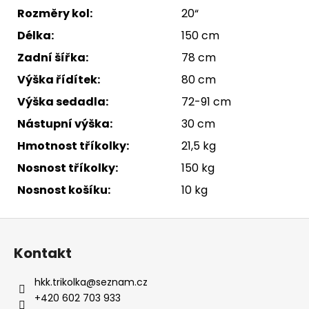
Rozměry kol:
20“
Délka:
150 cm
Zadní šířka:
78 cm
Výška řídítek:
80 cm
Výška sedadla:
72-91 cm
Nástupní výška:
30 cm
Hmotnost tříkolky:
21,5 kg
Nosnost tříkolky:
150 kg
Nosnost košíku:
10 kg
Z
á
Kontakt
p
a
hkk.trikolka
@
seznam.cz
t
+420 602 703 933