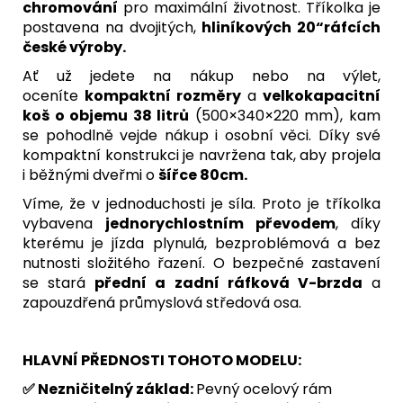
chromování
pro maximální životnost. Tříkolka je
postavena na dvojitých,
hliníkových 20“ráfcích
české výroby.
Ať už jedete na nákup nebo na výlet,
oceníte
kompaktní rozměry
a
velkokapacitní
koš o objemu 38 litrů
(500×340×220 mm), kam
se pohodlně vejde nákup i osobní věci. Díky své
kompaktní konstrukci je navržena tak, aby projela
i běžnými dveřmi o
šířce 80cm.
Víme, že v jednoduchosti je síla. Proto je tříkolka
vybavena
jednorychlostním převodem
, díky
kterému je jízda plynulá, bezproblémová a bez
nutnosti složitého řazení. O bezpečné zastavení
se stará
přední a zadní ráfková V-brzda
a
zapouzdřená průmyslová středová osa.
HLAVNÍ PŘEDNOSTI TOHOTO MODELU:
✅ Nezničitelný základ:
Pevný ocelový rám