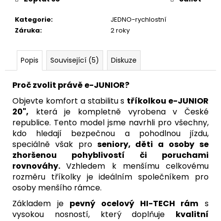
Kategorie
:
JEDNO-rychlostní
Záruka
:
2 roky
Popis
Související (5)
Diskuze
Proč zvolit právě e-JUNIOR?
Objevte komfort a stabilitu s
tříkolkou e-JUNIOR
20",
která je kompletně vyrobena v České
republice. Tento model jsme navrhli pro všechny,
kdo hledají bezpečnou a pohodlnou jízdu,
speciálně však pro
seniory, děti a osoby se
zhoršenou pohyblivostí či poruchami
rovnováhy.
Vzhledem k menšímu celkovému
rozměru tříkolky je ideálním společníkem pro
osoby menšího rámce.
Základem je
pevný ocelový HI-TECH rám
s
vysokou nosností, který doplňuje
kvalitní