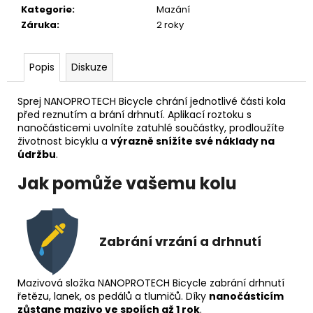
č
Kategorie
:
Mazání
u
Záruka
:
2 roky
j
e
m
Popis
Diskuze
e
Sprej NANOPROTECH Bicycle chrání jednotlivé části kola
před reznutím a brání drhnutí. Aplikací roztoku s
nanočásticemi uvolníte zatuhlé součástky, prodloužíte
životnost bicyklu a
výrazně snížíte své náklady na
údržbu
.
Jak pomůže vašemu kolu
Zabrání vrzání a drhnutí
Mazivová složka NANOPROTECH Bicycle zabrání drhnutí
řetězu, lanek, os pedálů a tlumičů. Díky
nanočásticím
zůstane mazivo ve spojích až 1 rok
.