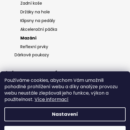
Zadní koše
Držáky na hole
Klipsny na pedály
Akcelerační páčka
Mazání
Reflexní prvky
Dárkové poukazy
Informace pro vás
Používáme cookies, abychom Vám umožnili
O nás
pohodlné prohlížení webu a díky analýze provozu
Ochrana osobních údajů
webu neustále zlepšovali jeho funkce, výkon a
Obchodní podmínky
použitelnost.
Více informací
Kontakt
Nastavení
Vytvořil Shoptet