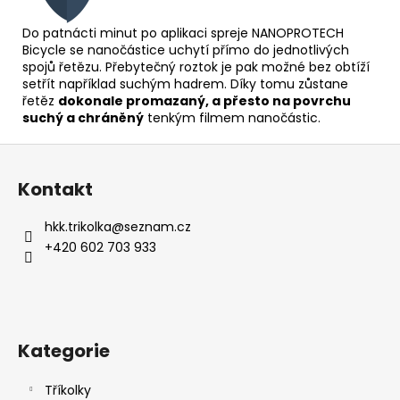
Do patnácti minut po aplikaci spreje NANOPROTECH
Bicycle se nanočástice uchytí přímo do jednotlivých
spojů řetězu. Přebytečný roztok je pak možné bez obtíží
setřít například suchým hadrem. Díky tomu zůstane
řetěz
dokonale promazaný, a přesto na povrchu
suchý a chráněný
tenkým filmem nanočástic.
Z
á
Kontakt
p
a
hkk.trikolka
@
seznam.cz
t
+420 602 703 933
í
Kategorie
Tříkolky