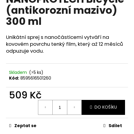
je
a
(antikorozní mazivo)
0,0
z
j
300 ml
5
í
hvězdiček.
t
Unikátní sprej s nanočásticemi vytváří na
?
kovovém povrchu tenký film, který až 12 měsíců
odpuzuje vodu.
HLEDAT
Skladem
(>5 ks)
Kód:
8595616501260
509 Kč
D
o
Měrná
DO KOŠÍKU
p
cena:
o
r
Zeptat se
Sdílet
u