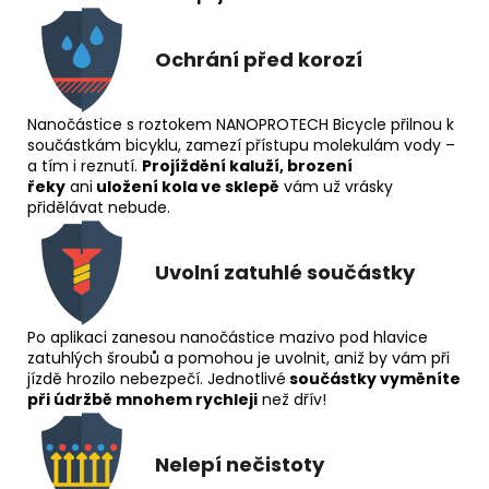
Ochrání před korozí
Nanočástice s roztokem NANOPROTECH Bicycle přilnou k
součástkám bicyklu, zamezí přístupu molekulám vody –
a tím i reznutí.
Projíždění kaluží, brození
řeky
ani
uložení kola ve sklepě
vám už vrásky
přidělávat nebude.
Uvolní zatuhlé součástky
Po aplikaci zanesou nanočástice mazivo pod hlavice
zatuhlých šroubů a pomohou je uvolnit, aniž by vám při
jízdě hrozilo nebezpečí. Jednotlivé
součástky vyměníte
při údržbě mnohem rychleji
než dřív!
Nelepí nečistoty