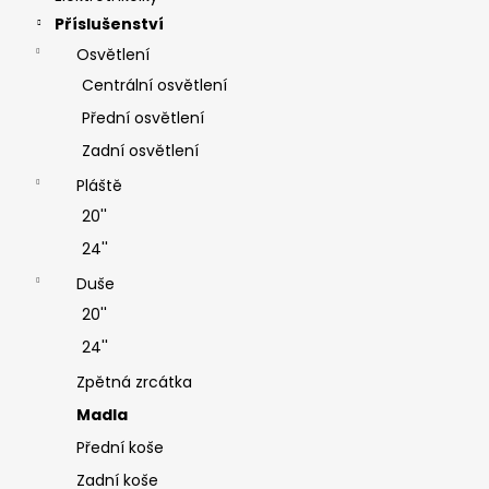
i
Příslušenství
s
Osvětlení
u
Centrální osvětlení
Přední osvětlení
Zadní osvětlení
Pláště
20''
24''
Duše
20''
24''
Zpětná zrcátka
Madla
Přední koše
Zadní koše