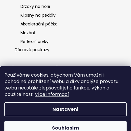
Držáky na hole
Klipsny na pedály
Akcelerační páčka
Mazání
Reflexní prvky
Dárkové poukazy
Informace pro vás
Používáme cookies, abychom Vám umožnili
O nás
pohodlné prohlížení webu a díky analýze provozu
Ochrana osobních údajů
webu neustále zlepšovali jeho funkce, výkon a
Obchodní podmínky
použitelnost.
Více informací
Kontakt
Nastavení
Vytvořil Shoptet
Souhlasím
Copyright 2026
HKK spol s.r.o.
. Všechna práva vyhrazena.