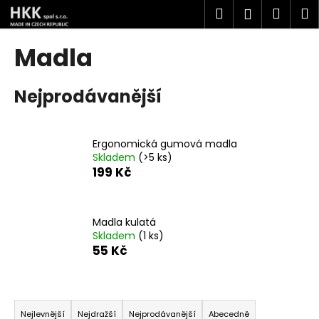
K
Přejít
Hledat
Náku
M
Přihlášen
na
o
obsah
Zpět
Zpět
košík
š
Madla
í
C
k
Nejprodávanější
o
p
o
Ergonomická gumová madla
t
Skladem
(>5 ks)
ř
199 Kč
e
b
u
Madla kulatá
Skladem
(1 ks)
j
55 Kč
e
t
Ř
e
a
n
Nejlevnější
Nejdražší
Nejprodávanější
Abecedně