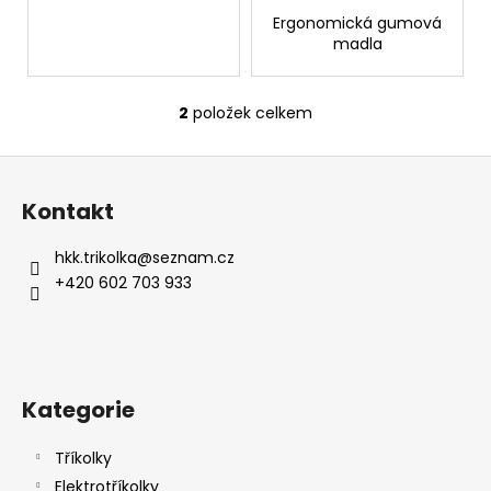
č
Ergonomická gumová
u
madla
j
e
m
2
položek celkem
O
e
v
Z
l
á
á
Kontakt
d
p
a
a
hkk.trikolka
@
seznam.cz
c
t
+420 602 703 933
í
í
p
r
v
k
Kategorie
y
v
ý
Tříkolky
p
Elektrotříkolky