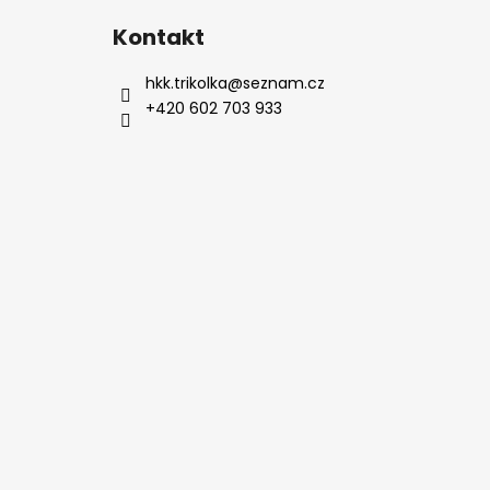
á
Kontakt
p
a
hkk.trikolka
@
seznam.cz
t
+420 602 703 933
í