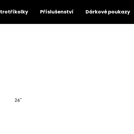
ktrotříkolky
Příslušenství
Dárkové poukazy
Co potřebujete najít?
HLEDAT
Doporučujeme
24''