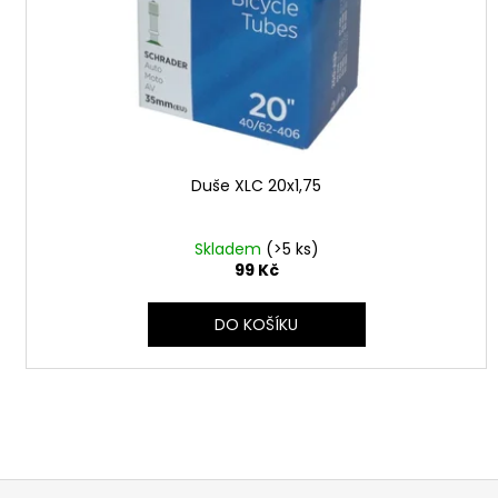
ů
o
d
u
k
t
ů
Duše XLC 20x1,75
Skladem
(>5 ks)
99 Kč
DO KOŠÍKU
Z