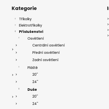
á
Přeskočit
d
kategorie
Kategorie
a
c
Tříkolky
í
Elektrotříkolky
p
r
Příslušenství
v
Osvětlení
k
Centrální osvětlení
y
Přední osvětlení
v
ý
Zadní osvětlení
p
Pláště
i
s
20''
u
24''
Duše
20''
24''