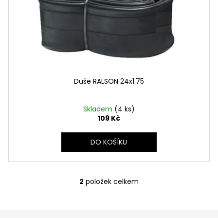
Duše RALSON 24x1.75
Skladem
(4 ks)
109 Kč
DO KOŠÍKU
2
položek celkem
O
v
l