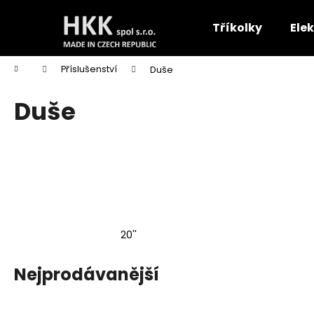
K
Přejít
na
o
Tříkolky
Ele
obsah
Zpět
Zpět
š
do
do
í
Domů
Příslušenství
Duše
k
obchodu
obchodu
Duše
20''
Nejprodávanější