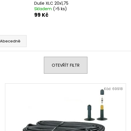
Duše XLC 20x1,75
Skladem
(>5 ks)
99 Kč
Abecedně
OTEVŘÍT FILTR
Kód:
69918