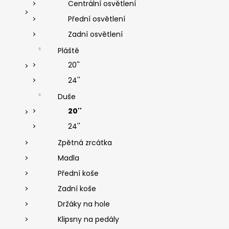
Centrální osvětlení
y
Přední osvětlení
v
ý
Zadní osvětlení
p
Pláště
i
s
20''
u
24''
Duše
20''
24''
Zpětná zrcátka
Madla
Přední koše
Zadní koše
Držáky na hole
Klipsny na pedály