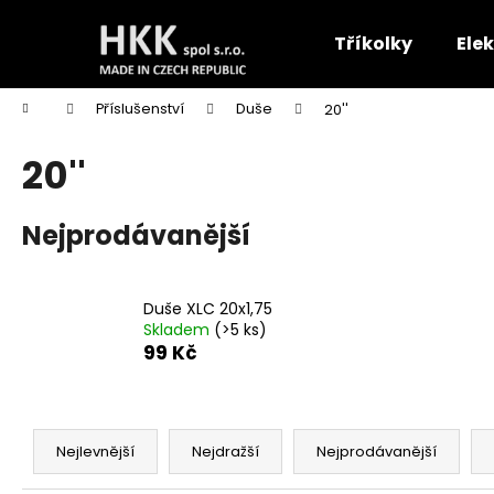
K
Přejít
na
o
Tříkolky
Ele
obsah
Zpět
Zpět
š
do
do
í
Domů
Příslušenství
Duše
20''
k
obchodu
obchodu
20''
Nejprodávanější
Duše XLC 20x1,75
Skladem
(>5 ks)
99 Kč
Ř
a
Nejlevnější
Nejdražší
Nejprodávanější
z