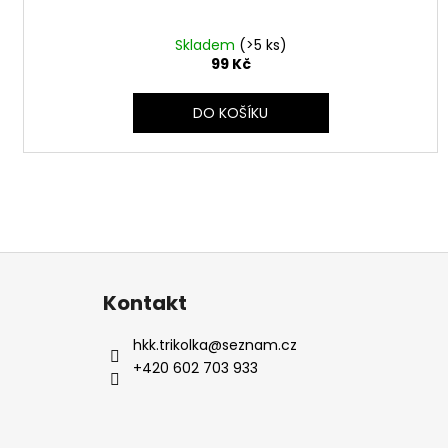
Skladem
(>5 ks)
99 Kč
DO KOŠÍKU
Z
á
Kontakt
p
a
hkk.trikolka
@
seznam.cz
t
+420 602 703 933
í