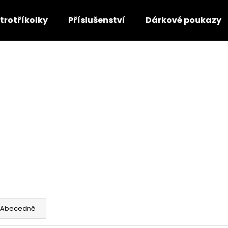
ktrotříkolky
Příslušenství
Dárkové poukazy
Co potřebujete najít?
HLEDAT
Doporučujeme
Abecedně