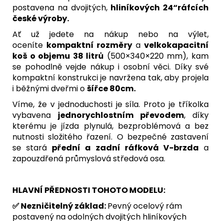
postavena na dvojitých,
hliníkových 24“ráfcích
české výroby.
Ať už jedete na nákup nebo na výlet,
oceníte
kompaktní rozměry
a
velkokapacitní
koš o objemu 38 litrů
(500×340×220 mm), kam
se pohodlně vejde nákup i osobní věci. Díky své
kompaktní konstrukci je navržena tak, aby projela
i běžnými dveřmi o
šířce 80cm.
Víme, že v jednoduchosti je síla. Proto je tříkolka
vybavena
jednorychlostním převodem
, díky
kterému je jízda plynulá, bezproblémová a bez
nutnosti složitého řazení. O bezpečné zastavení
se stará
přední a zadní ráfková V-brzda
a
zapouzdřená průmyslová středová osa.
HLAVNÍ PŘEDNOSTI TOHOTO MODELU:
✅ Nezničitelný základ:
Pevný ocelový rám
postavený na odolných dvojitých hliníkových