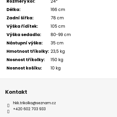
Rozměry kol:
24“
Délka:
166 cm
Zadní šířka:
78 cm
Výška řídítek:
105 cm
Výška sedadla:
80-99 cm
Nástupní výška:
35 cm
Hmotnost tříkolky:
23,5 kg
Nosnost tříkolky:
150 kg
Nosnost košíku:
10 kg
Z
á
Kontakt
p
a
hkk.trikolka
@
seznam.cz
t
+420 602 703 933
í