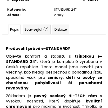
Kategorie
:
STANDARD 24''
Záruka
:
2 roky
Popis
Související (7)
Diskuze
Proč zvolit právě e-STANDARD?
Objevte komfort a stabilitu s
tříkolkou e-
STANDARD 24",
která je kompletně vyrobena v
České republice. Tento model jsme navrhli pro
všechny, kdo hledají bezpečnou a pohodlnou jízdu,
speciálně však pro
seniory, děti a osoby se
zhoršenou pohyblivostí či poruchami
rovnováhy
Základem je
pevný ocelový HI-TECH rám
s
vysokou nosností, který doplňuje
kvalitní
chromování
pro maximální životnost. Tříkolka je