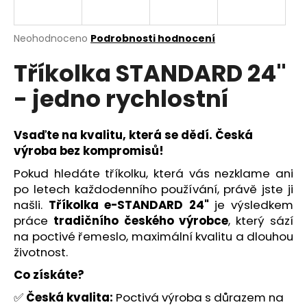
a
j
Průměrné
Neohodnoceno
Podrobnosti hodnocení
í
hodnocení
Tříkolka STANDARD 24"
produktu
t
je
?
- jedno rychlostní
0,0
z
5
hvězdiček.
Vsaďte na kvalitu, která se dědí. Česká
výroba bez kompromisů!
HLEDAT
Pokud hledáte tříkolku, která vás nezklame ani
po letech každodenního používání, právě jste ji
našli.
Tříkolka e-STANDARD 24"
je výsledkem
D
práce
tradičního českého výrobce
, který sází
o
na poctivé řemeslo, maximální kvalitu a dlouhou
p
životnost.
o
Co získáte?
r
u
✅
Česká kvalita:
Poctivá výroba s důrazem na