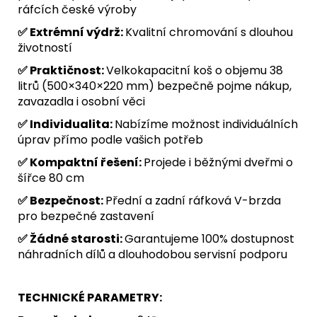
ráfcích české výroby
✅ Extrémní výdrž:
Kvalitní chromování s dlouhou
životností
✅ Praktičnost:
Velkokapacitní koš o objemu 38
litrů (500×340×220 mm) bezpečně pojme nákup,
zavazadla i osobní věci
✅ Individualita:
Nabízíme možnost individuálních
úprav přímo podle vašich potřeb
✅ Kompaktní řešení:
Projede i běžnými dveřmi o
šířce 80 cm
✅ Bezpečnost:
Přední a zadní ráfková V-brzda
pro bezpečné zastavení
✅ Žádné starosti:
Garantujeme 100% dostupnost
náhradních dílů a dlouhodobou servisní podporu
TECHNICKÉ PARAMETRY: