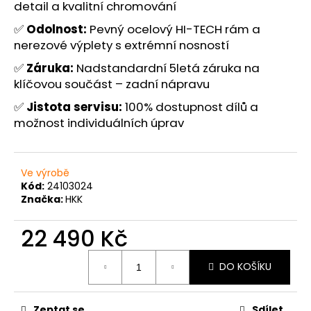
č
detail a kvalitní chromování
u
✅
Odolnost:
Pevný ocelový HI-TECH rám a
j
nerezové výplety s extrémní nosností
e
m
✅
Záruka:
Nadstandardní 5letá záruka na
e
klíčovou součást – zadní nápravu
✅
Jistota
servisu:
100% dostupnost dílů a
možnost individuálních úprav
Ve výrobě
Kód:
24103024
Značka:
HKK
22 490 Kč
Měrná
DO KOŠÍKU
cena:
Zeptat se
Sdílet