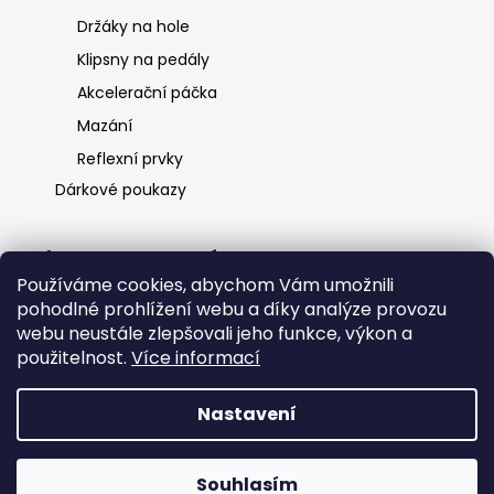
Držáky na hole
Klipsny na pedály
Akcelerační páčka
Mazání
Reflexní prvky
Dárkové poukazy
Informace pro vás
Používáme cookies, abychom Vám umožnili
O nás
pohodlné prohlížení webu a díky analýze provozu
Ochrana osobních údajů
webu neustále zlepšovali jeho funkce, výkon a
Obchodní podmínky
použitelnost.
Více informací
Kontakt
Nastavení
Vytvořil Shoptet
Souhlasím
Copyright 2026
HKK spol s.r.o.
. Všechna práva vyhrazena.