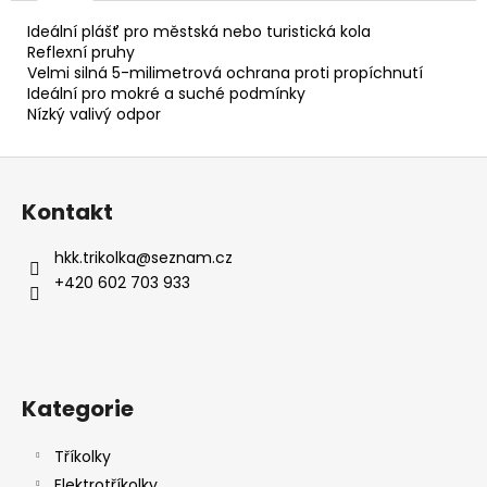
č
u
Ideální plášť pro městská nebo turistická kola
j
Reflexní pruhy
e
Velmi silná 5-milimetrová ochrana proti propíchnutí
Ideální pro mokré a suché podmínky
m
Nízký valivý odpor
e
Z
á
Kontakt
p
a
hkk.trikolka
@
seznam.cz
t
+420 602 703 933
í
Kategorie
Tříkolky
Elektrotříkolky