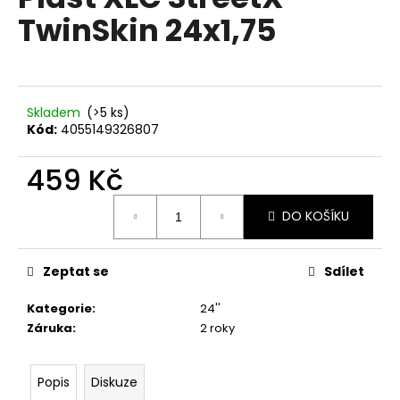
je
a
TwinSkin 24x1,75
0,0
z
j
5
í
hvězdiček.
t
?
Skladem
(>5 ks)
Kód:
4055149326807
459 Kč
Měrná
HLEDAT
DO KOŠÍKU
cena:
Zeptat se
Sdílet
D
o
Kategorie
:
24''
p
Záruka
:
2 roky
o
r
u
Popis
Diskuze