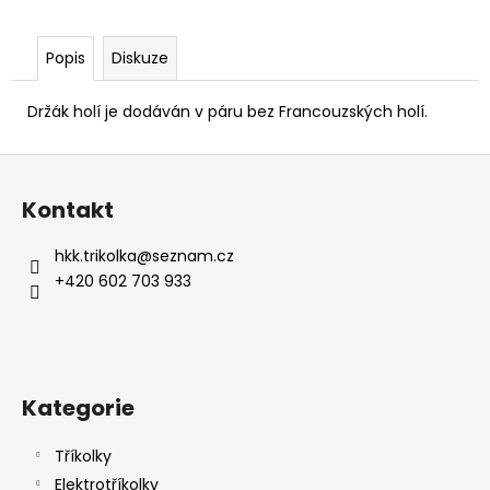
č
u
j
Popis
Diskuze
e
m
Držák holí je dodáván v páru bez Francouzských holí.
e
Z
á
Kontakt
p
a
hkk.trikolka
@
seznam.cz
t
+420 602 703 933
í
Kategorie
Tříkolky
Elektrotříkolky