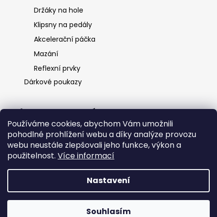
Držáky na hole
Klipsny na pedály
Akcelerační páčka
Mazání
Reflexní prvky
Dárkové poukazy
Informace pro vás
Používáme cookies, abychom Vám umožnili
O nás
pohodlné prohlížení webu a díky analýze provozu
Ochrana osobních údajů
webu neustále zlepšovali jeho funkce, výkon a
Obchodní podmínky
použitelnost.
Více informací
Kontakt
Nastavení
Vytvořil Shoptet
Souhlasím
Copyright 2026
HKK spol s.r.o.
. Všechna práva vyhrazena.