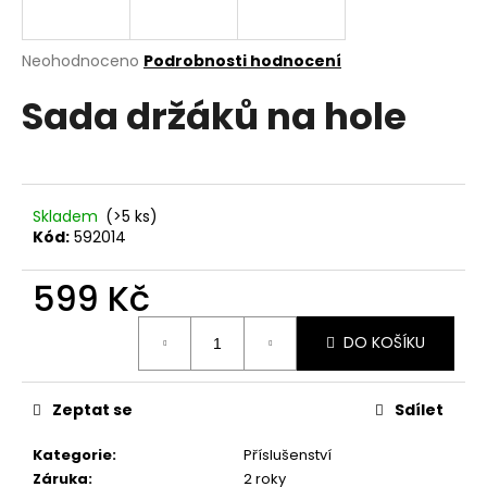
a
j
Průměrné
Neohodnoceno
Podrobnosti hodnocení
í
hodnocení
Sada držáků na hole
produktu
t
je
?
0,0
z
5
hvězdiček.
Skladem
(>5 ks)
Kód:
592014
HLEDAT
599 Kč
Měrná
DO KOŠÍKU
D
cena:
o
p
Zeptat se
Sdílet
o
r
Kategorie
:
Příslušenství
u
Záruka
:
2 roky