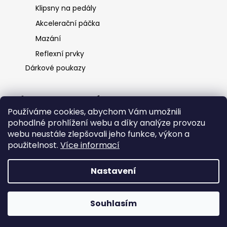
Klipsny na pedály
Akcelerační páčka
Mazání
Reflexní prvky
Dárkové poukazy
Informace pro vás
Používáme cookies, abychom Vám umožnili
O nás
pohodlné prohlížení webu a díky analýze provozu
Ochrana osobních údajů
webu neustále zlepšovali jeho funkce, výkon a
Obchodní podmínky
použitelnost.
Více informací
Kontakt
Nastavení
Vytvořil Shoptet
Souhlasím
Copyright 2026
HKK spol s.r.o.
. Všechna práva vyhrazena.