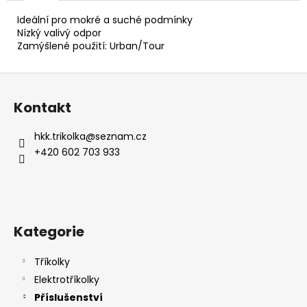
č
u
Ideální pro mokré a suché podmínky
j
Nízký valivý odpor
e
Zamýšlené použití: Urban/Tour
m
e
Z
á
Kontakt
p
a
hkk.trikolka
@
seznam.cz
t
+420 602 703 933
í
Kategorie
Tříkolky
Elektrotříkolky
Příslušenství