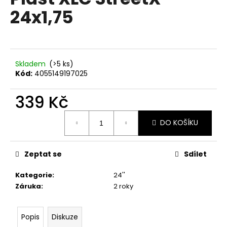
je
a
24x1,75
0,0
z
j
5
í
hvězdiček.
t
?
Skladem
(>5 ks)
Kód:
4055149197025
339 Kč
Měrná
HLEDAT
DO KOŠÍKU
cena:
Zeptat se
Sdílet
D
o
Kategorie
:
24''
p
Záruka
:
2 roky
o
r
u
Popis
Diskuze