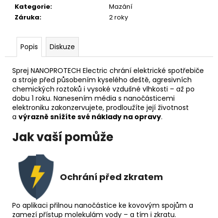
č
Kategorie
:
Mazání
u
Záruka
:
2 roky
j
e
m
Popis
Diskuze
e
Sprej NANOPROTECH Electric chrání elektrické spotřebiče
a stroje před působením kyselého deště, agresivních
chemických roztoků i vysoké vzdušné vlhkosti – až po
dobu 1 roku. Nanesením média s nanočásticemi
elektroniku zakonzervujete, prodloužíte její životnost
a
výrazně snížíte své náklady na opravy
.
Jak vaší pomůže
Ochrání před zkratem
Po aplikaci přilnou nanočástice ke kovovým spojům a
zamezí přístup molekulám vody – a tím i zkratu.