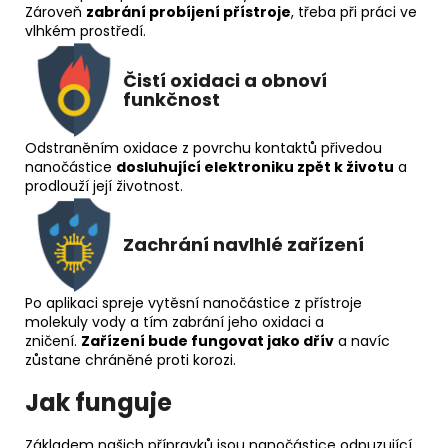
Zároveň
zabrání probíjení přístroje
, třeba při práci ve
vlhkém prostředí.
Čistí oxidaci a obnoví
funkčnost
Odstraněním oxidace z povrchu kontaktů přivedou
nanočástice
dosluhující elektroniku zpět k životu
a
prodlouží její životnost.
Zachrání navlhlé zařízení
Po aplikaci spreje vytěsní nanočástice z přístroje
molekuly vody a tím zabrání jeho oxidaci a
zničení.
Zařízení bude fungovat jako dřív
a navíc
zůstane chráněné proti korozi.
Jak funguje
Základem našich přípravků jsou nanočástice odpuzující