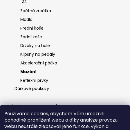
24''
Zpětná zrcátka
Madla
Přední koše
Zadní koše
Držáky na hole
Klipsny na pedály
Akcelerační páčka
Mazání
Reflexní prvky
Dárkové poukazy
Informace pro vás
Používáme cookies, abychom Vám umožnili
O nás
pohodlné prohlížení webu a díky analýze provozu
Ochrana osobních údajů
webu neustále zlepšovali jeho funkce, výkon a