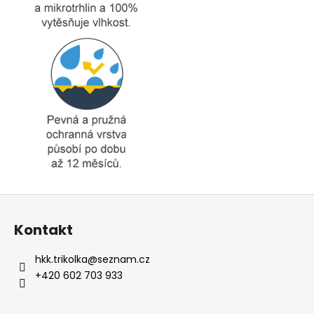
Z
á
Kontakt
p
a
hkk.trikolka
@
seznam.cz
t
+420 602 703 933
í