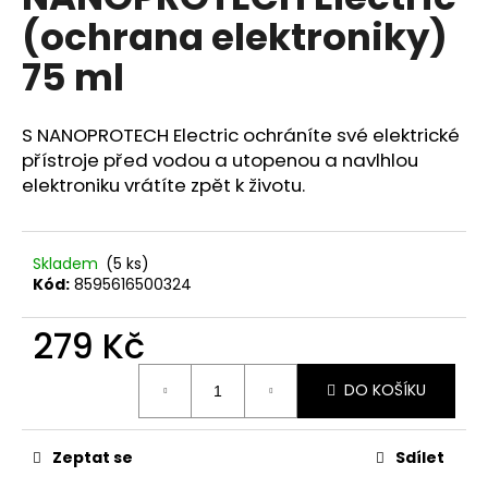
je
a
(ochrana elektroniky)
0,0
z
j
75 ml
5
í
hvězdiček.
t
S NANOPROTECH Electric ochráníte své elektrické
?
přístroje před vodou a utopenou a navlhlou
elektroniku vrátíte zpět k životu.
HLEDAT
Skladem
(5 ks)
Kód:
8595616500324
279 Kč
D
o
Měrná
DO KOŠÍKU
p
cena:
o
r
Zeptat se
Sdílet
u