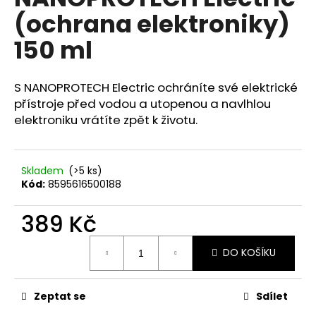
je
a
(ochrana elektroniky)
0,0
z
j
150 ml
5
í
hvězdiček.
t
S NANOPROTECH Electric ochráníte své elektrické
?
přístroje před vodou a utopenou a navlhlou
elektroniku vrátíte zpět k životu.
HLEDAT
Skladem
(>5 ks)
Kód:
8595616500188
389 Kč
D
o
Měrná
DO KOŠÍKU
p
cena:
o
r
Zeptat se
Sdílet
u