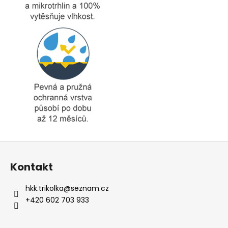
Z
á
Kontakt
p
a
hkk.trikolka
@
seznam.cz
t
+420 602 703 933
í