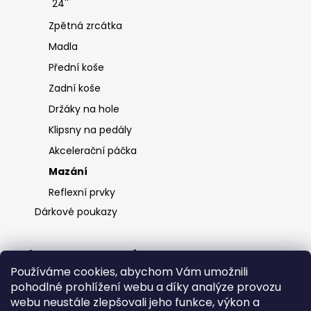
24''
Zpětná zrcátka
Madla
Přední koše
Zadní koše
Držáky na hole
Klipsny na pedály
Akcelerační páčka
Mazání
Reflexní prvky
Dárkové poukazy
Informace pro vás
Používáme cookies, abychom Vám umožnili
O nás
pohodlné prohlížení webu a díky analýze provozu
Ochrana osobních údajů
webu neustále zlepšovali jeho funkce, výkon a