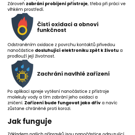
Zároveň
zabrání probíjení přístroje
, třeba při práci ve
vlhkém prostředí.
Čistí oxidaci a obnoví
funkčnost
Odstraněním oxidace z povrchu kontaktů přivedou
nanočástice
dosluhující elektroniku zpět k životu
a
prodlouží její životnost.
Zachrání navlhlé zařízení
Po aplikaci spreje vytěsní nanočástice z přístroje
molekuly vody a tím zabrání jeho oxidaci a
zničení.
Zařízení bude fungovat jako dřív
a navíc
zůstane chráněné proti korozi.
Jak funguje
Základem našich přípravků jsou nanočástice odpuzující