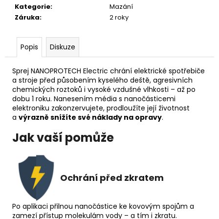
č
Kategorie
:
Mazání
u
Záruka
:
2 roky
j
e
m
Popis
Diskuze
e
Sprej NANOPROTECH Electric chrání elektrické spotřebiče
a stroje před působením kyselého deště, agresivních
chemických roztoků i vysoké vzdušné vlhkosti – až po
dobu 1 roku. Nanesením média s nanočásticemi
elektroniku zakonzervujete, prodloužíte její životnost
a
výrazně snížíte své náklady na opravy
.
Jak vaší pomůže
Ochrání před zkratem
Po aplikaci přilnou nanočástice ke kovovým spojům a
zamezí přístup molekulám vody – a tím i zkratu.