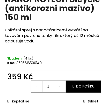
je
a
(antikorozní mazivo)
0,0
z
j
150 ml
5
í
hvězdiček.
t
Unikátní sprej s nanočásticemi vytváří na
?
kovovém povrchu tenký film, který až 12 měsíců
odpuzuje vodu.
HLEDAT
Skladem
(4 ks)
Kód:
8595616500140
359 Kč
D
o
Měrná
DO KOŠÍKU
p
cena:
o
r
Zeptat se
Sdílet
u