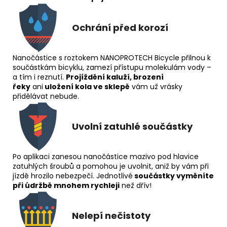
Ochrání před korozí
Nanočástice s roztokem NANOPROTECH Bicycle přilnou k
součástkám bicyklu, zamezí přístupu molekulám vody –
a tím i reznutí.
Projíždění kaluží, brození
řeky
ani
uložení kola ve sklepě
vám už vrásky
přidělávat nebude.
Uvolní zatuhlé součástky
Po aplikaci zanesou nanočástice mazivo pod hlavice
zatuhlých šroubů a pomohou je uvolnit, aniž by vám při
jízdě hrozilo nebezpečí. Jednotlivé
součástky vyměníte
při údržbě mnohem rychleji
než dřív!
Nelepí nečistoty