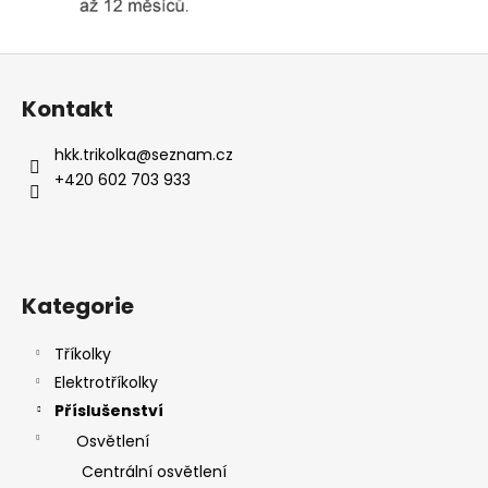
Z
á
Kontakt
p
a
hkk.trikolka
@
seznam.cz
t
+420 602 703 933
í
Kategorie
Tříkolky
Elektrotříkolky
Příslušenství
Osvětlení
Centrální osvětlení