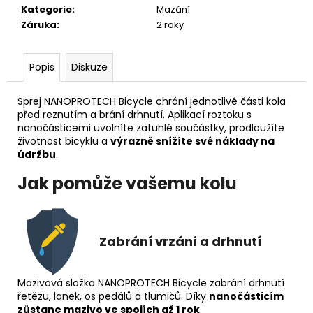
č
Kategorie
:
Mazání
u
Záruka
:
2 roky
j
e
m
Popis
Diskuze
e
Sprej NANOPROTECH Bicycle chrání jednotlivé části kola
před reznutím a brání drhnutí. Aplikací roztoku s
nanočásticemi uvolníte zatuhlé součástky, prodloužíte
životnost bicyklu a
výrazně snížíte své náklady na
údržbu
.
Jak pomůže vašemu kolu
Zabrání vrzání a drhnutí
Mazivová složka NANOPROTECH Bicycle zabrání drhnutí
řetězu, lanek, os pedálů a tlumičů. Díky
nanočásticím
zůstane mazivo ve spojích až 1 rok
.