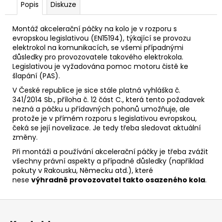
č
Popis
Diskuze
u
j
Montáž akcelerační páčky na kolo je v rozporu s
e
evropskou legislativou (EN15194), týkající se provozu
m
elektrokol na komunikacích, se všemi případnými
e
důsledky pro provozovatele takového elektrokola.
Legislativou je vyžadována pomoc motoru čistě ke
šlapání (PAS).
V České republice je sice stále platná vyhláška
č.
341/2014 Sb., příloha č. 12 část C., která tento požadavek
nezná a páčku u přídavných pohonů umožňuje, ale
protože je v přímém rozporu s legislativou evropskou,
čeká se její novelizace. Je tedy třeba sledovat aktuální
změny.
Při montáži a používání akcelerační páčky je třeba zvážit
všechny právní aspekty a případné důsledky (například
pokuty v Rakousku, Německu atd.), které
nese
výhradně provozovatel takto osazeného kola
.
Z
á