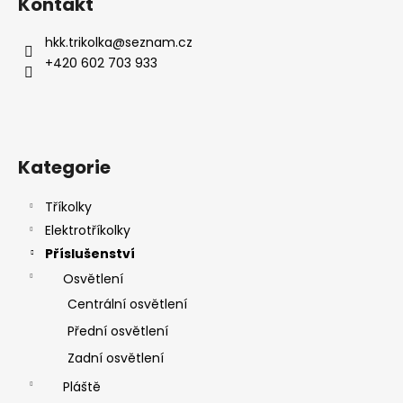
Kontakt
p
a
hkk.trikolka
@
seznam.cz
t
+420 602 703 933
í
Kategorie
Tříkolky
Elektrotříkolky
Příslušenství
Osvětlení
Centrální osvětlení
Přední osvětlení
Zadní osvětlení
Pláště