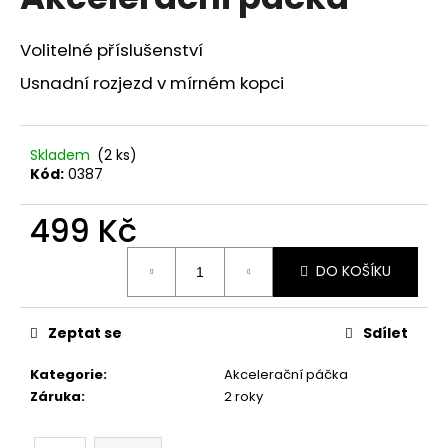
je
a
0,0
z
j
Volitelné příslušenství
5
í
hvězdiček.
Usnadní rozjezd v mírném kopci
t
?
Skladem
(2 ks)
Kód:
0387
499 Kč
HLEDAT
Měrná
DO KOŠÍKU
cena:
D
Zeptat se
Sdílet
o
p
Kategorie
:
Akcelerační páčka
o
Záruka
:
2 roky
r
u