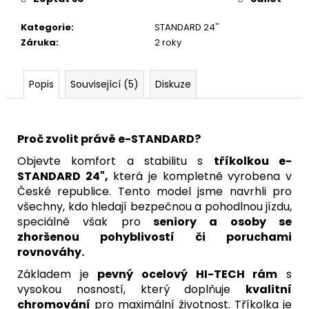
Kategorie
:
STANDARD 24''
Záruka
:
2 roky
Popis
Související (5)
Diskuze
Proč zvolit právě e-STANDARD?
Objevte komfort a stabilitu s
tříkolkou e-
STANDARD 24",
která je kompletně vyrobena v
České republice. Tento model jsme navrhli pro
všechny, kdo hledají bezpečnou a pohodlnou jízdu,
speciálně však pro
seniory a osoby se
zhoršenou pohyblivostí či poruchami
rovnováhy.
Základem je
pevný ocelový HI-TECH rám
s
vysokou nosností, který doplňuje
kvalitní
chromování
pro maximální životnost. Tříkolka je