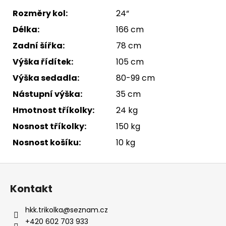
Rozměry kol:
24“
Délka:
166 cm
Zadní šířka:
78 cm
Výška řídítek:
105 cm
Výška sedadla:
80-99 cm
Nástupní výška:
35 cm
Hmotnost tříkolky:
24 kg
Nosnost tříkolky:
150 kg
Nosnost košíku:
10 kg
Z
á
Kontakt
p
a
hkk.trikolka
@
seznam.cz
t
+420 602 703 933