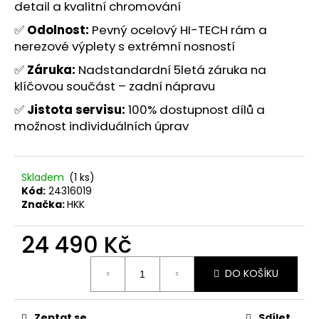
č
detail a kvalitní chromování
u
✅
Odolnost:
Pevný ocelový HI-TECH rám a
j
nerezové výplety s extrémní nosností
e
m
✅
Záruka:
Nadstandardní 5letá záruka na
e
klíčovou součást – zadní nápravu
✅
Jistota
servisu:
100% dostupnost dílů a
možnost individuálních úprav
Skladem
(1 ks)
Kód:
24316019
Značka:
HKK
24 490 Kč
Měrná
DO KOŠÍKU
cena:
Zeptat se
Sdílet