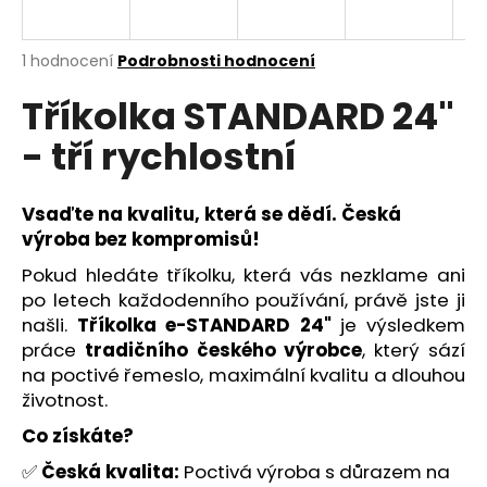
a
j
Průměrné
1 hodnocení
Podrobnosti hodnocení
í
hodnocení
Tříkolka STANDARD 24"
produktu
t
je
?
- tří rychlostní
5,0
z
5
hvězdiček.
Vsaďte na kvalitu, která se dědí. Česká
výroba bez kompromisů!
HLEDAT
Pokud hledáte tříkolku, která vás nezklame ani
po letech každodenního používání, právě jste ji
našli.
Tříkolka e-STANDARD 24"
je výsledkem
D
práce
tradičního českého výrobce
, který sází
o
na poctivé řemeslo, maximální kvalitu a dlouhou
p
životnost.
o
Co získáte?
r
u
✅
Česká kvalita:
Poctivá výroba s důrazem na