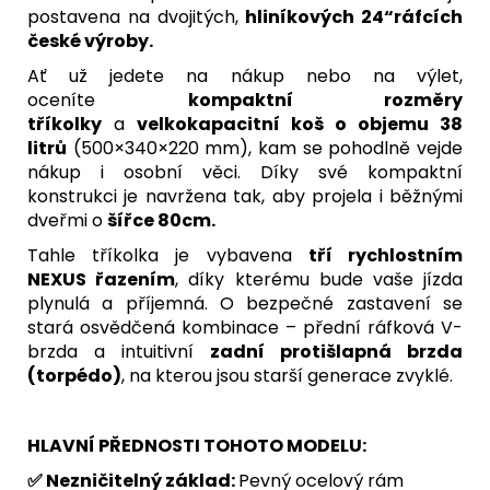
postavena na dvojitých,
hliníkových 24“ráfcích
české výroby.
Ať už jedete na nákup nebo na výlet,
oceníte
kompaktní rozměry
tříkolky
a
velkokapacitní koš o objemu 38
litrů
(500×340×220 mm), kam se pohodlně vejde
nákup i osobní věci. Díky své kompaktní
konstrukci je navržena tak, aby projela i běžnými
dveřmi o
šířce 80cm.
Tahle tříkolka je vybavena
tří rychlostním
NEXUS řazením
, díky kterému bude vaše jízda
plynulá a příjemná. O bezpečné zastavení se
stará osvědčená kombinace – přední ráfková V-
brzda a intuitivní
zadní protišlapná brzda
(torpédo)
, na kterou jsou starší generace zvyklé.
HLAVNÍ PŘEDNOSTI TOHOTO MODELU:
✅ Nezničitelný základ:
Pevný ocelový rám