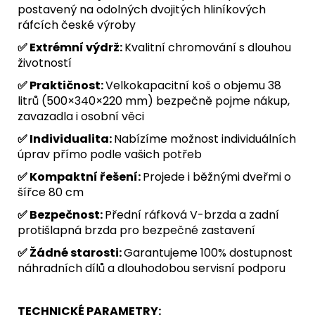
postavený na odolných dvojitých hliníkových
ráfcích české výroby
✅ Extrémní výdrž:
Kvalitní chromování s dlouhou
životností
✅ Praktičnost:
Velkokapacitní koš o objemu 38
litrů (500×340×220 mm) bezpečně pojme nákup,
zavazadla i osobní věci
✅ Individualita:
Nabízíme možnost individuálních
úprav přímo podle vašich potřeb
✅ Kompaktní řešení:
Projede i běžnými dveřmi o
šířce 80 cm
✅ Bezpečnost:
Přední ráfková V-brzda a zadní
protišlapná brzda pro bezpečné zastavení
✅ Žádné starosti:
Garantujeme 100% dostupnost
náhradních dílů a dlouhodobou servisní podporu
TECHNICKÉ PARAMETRY: