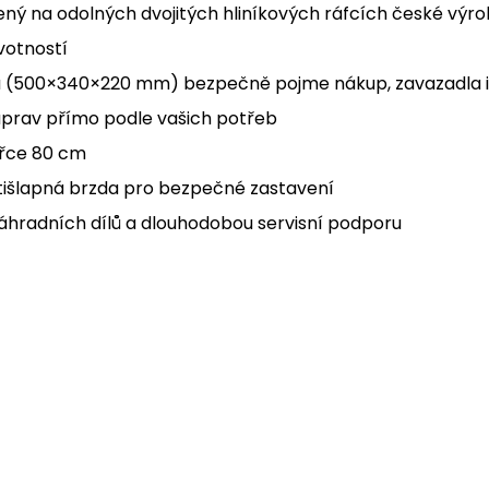
ný na odolných dvojitých hliníkových ráfcích české výr
votností
trů (500×340×220 mm) bezpečně pojme nákup, zavazadla i
úprav přímo podle vašich potřeb
ířce 80 cm
tišlapná brzda pro bezpečné zastavení
hradních dílů a dlouhodobou servisní podporu