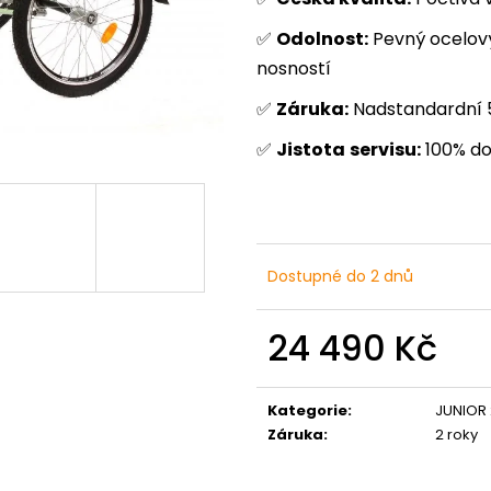
✅
Odolnost:
Pevný ocelový
nosností
✅
Záruka:
Nadstandardní 5
✅
Jistota
servisu:
100% do
Dostupné do 2 dnů
24 490 Kč
Měrná
cena:
Kategorie
:
JUNIOR 
Záruka
:
2 roky