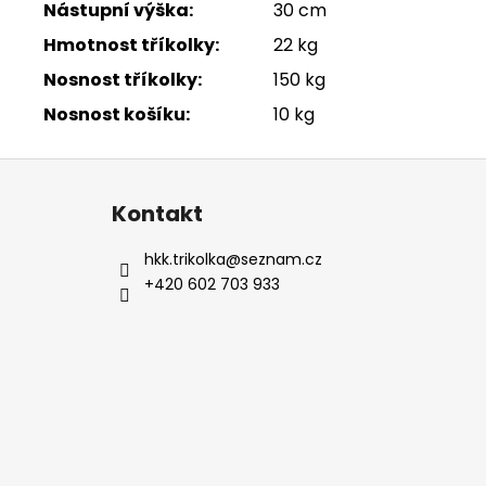
Nástupní výška:
30 cm
Hmotnost tříkolky:
22 kg
Nosnost tříkolky:
150 kg
Nosnost košíku:
10 kg
Z
á
Kontakt
p
a
hkk.trikolka
@
seznam.cz
t
+420 602 703 933
í