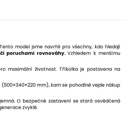
ento model jsme navrhli pro všechny, kdo hledají
í či poruchami rovnováhy.
Vzhledem k menšímu
o maximální životnost. Tříkolka je postavena na
ů
(500×340×220 mm), kam se pohodlně vejde nákup
říjemná. O bezpečné zastavení se stará osvědčená
 generace zvyklé.