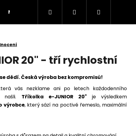
Hledat
Přihlášení
Nákupní
Manuály
Kontakt
košík
dnocení
IOR 20" - tří rychlostní
á se dědí. Česká výroba bez kompromisů!
 která vás nezklame ani po letech každodenního
i našli.
Tříkolka e-JUNIOR 20"
je výsledkem
o výrobce
, který sází na poctivé řemeslo, maximální
výroba s důrazem na detail a kvalitní chromování