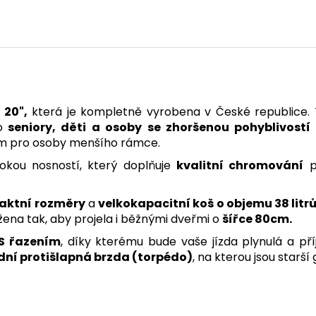
 20",
která je kompletně vyrobena v České republice. T
o
seniory, děti a osoby se zhoršenou pohyblivost
em pro osoby menšího rámce.
okou nosností, který doplňuje
kvalitní chromování
pr
ktní rozměry
a
velkokapacitní koš o objemu 38 litr
ržena tak, aby projela i běžnými dveřmi o
šířce 80cm.
US řazením
, díky kterému bude vaše jízda plynulá a p
dní protišlapná brzda (torpédo)
, na kterou jsou starší