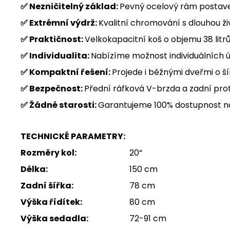
✅ Nezničitelný základ:
Pevný ocelový rám postave
✅ Extrémní výdrž:
Kvalitní chromování s dlouhou ži
✅ Praktičnost:
Velkokapacitní koš o objemu 38 li
✅ Individualita:
Nabízíme možnost individuálních 
✅ Kompaktní řešení:
Projede i běžnými dveřmi o š
✅ Bezpečnost:
Přední ráfková V-brzda a zadní pro
✅ Žádné starosti:
Garantujeme 100% dostupnost ná
TECHNICKÉ PARAMETRY:
Rozměry kol:
20“
Délka:
150 cm
Zadní šířka:
78 cm
Výška řídítek:
80 cm
Výška sedadla:
72-91 cm