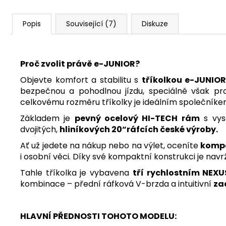
Popis
Související (7)
Diskuze
Proč zvolit právě e-JUNIOR?
Objevte komfort a stabilitu s
tříkolkou e-JUNIOR
bezpečnou a pohodlnou jízdu, speciálně však pr
celkovému rozměru tříkolky je ideálním společník
Základem je
pevný ocelový HI-TECH rám
s vys
dvojitých,
hliníkových 20“ráfcích české výroby.
Ať už jedete na nákup nebo na výlet, oceníte
kompa
i osobní věci. Díky své kompaktní konstrukci je nav
Tahle tříkolka je vybavena
tří rychlostním NEX
kombinace – přední ráfková V-brzda a intuitivní
za
HLAVNÍ PŘEDNOSTI TOHOTO MODELU: