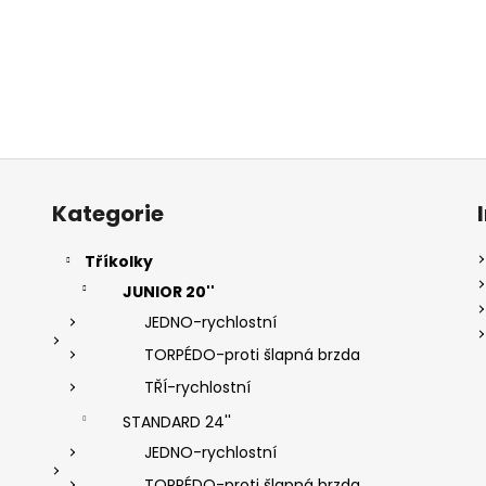
Přeskočit
kategorie
Kategorie
Tříkolky
JUNIOR 20''
JEDNO-rychlostní
TORPÉDO-proti šlapná brzda
TŘÍ-rychlostní
STANDARD 24''
JEDNO-rychlostní
TORPÉDO-proti šlapná brzda