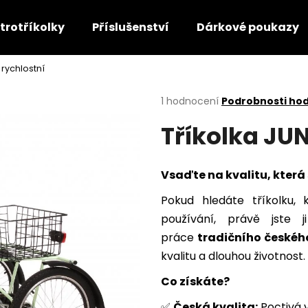
ktrotříkolky
Příslušenství
Dárkové poukazy
 rychlostní
Co potřebujete najít?
Průměrné
1 hodnocení
Podrobnosti ho
hodnocení
Tříkolka JUN
produktu
HLEDAT
je
5,0
z
Vsaďte na kvalitu, kter
5
Doporučujeme
hvězdiček.
Pokud hledáte tříkolku,
používání, právě jste j
práce
tradičního českéh
kvalitu a dlouhou životnost.
Co získáte?
✅
Česká kvalita:
Poctivá 