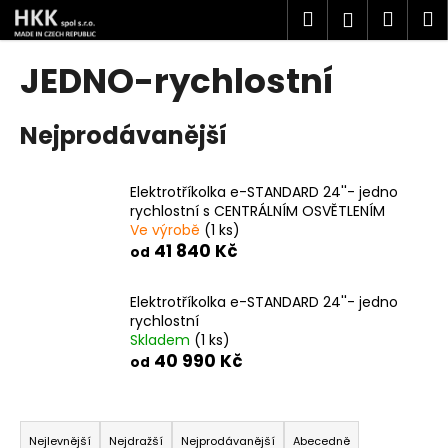
K
Přejít
Hledat
Náku
M
Přihlášen
na
o
obsah
Zpět
Zpět
košík
š
JEDNO-rychlostní
í
C
k
Nejprodávanější
o
p
o
Elektrotříkolka e-STANDARD 24''- jedno
t
rychlostní s CENTRÁLNÍM OSVĚTLENÍM
Ve výrobě
(1 ks)
ř
41 840 Kč
od
e
b
Elektrotříkolka e-STANDARD 24''- jedno
u
rychlostní
j
Skladem
(1 ks)
40 990 Kč
e
od
t
Ř
e
a
n
Nejlevnější
Nejdražší
Nejprodávanější
Abecedně