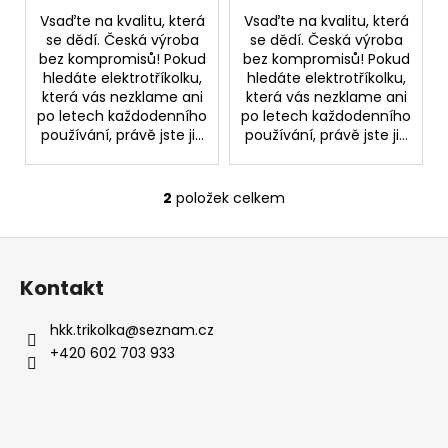
č
Vsaďte na kvalitu, která
Vsaďte na kvalitu, která
u
se dědí. Česká výroba
se dědí. Česká výroba
j
bez kompromisů! Pokud
bez kompromisů! Pokud
e
hledáte elektrotříkolku,
hledáte elektrotříkolku,
m
která vás nezklame ani
která vás nezklame ani
e
po letech každodenního
po letech každodenního
používání, právě jste ji...
používání, právě jste ji...
2
položek celkem
O
v
Z
l
á
á
Kontakt
d
p
a
a
hkk.trikolka
@
seznam.cz
c
t
+420 602 703 933
í
í
p
r
v