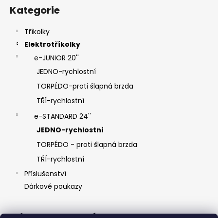
k
Kategorie
y
v
ý
Tříkolky
p
Elektrotříkolky
i
e-JUNIOR 20''
s
JEDNO-rychlostní
u
TORPÉDO-proti šlapná brzda
TŘÍ-rychlostní
e-STANDARD 24''
JEDNO-rychlostní
TORPÉDO - proti šlapná brzda
TŘÍ-rychlostní
Příslušenství
Dárkové poukazy
Informace pro vás