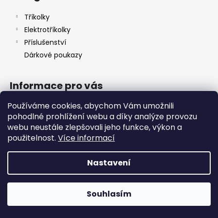
a
Tříkolky
j
Elektrotříkolky
í
Příslušenství
t
Dárkové poukazy
?
Informace pro vás
Používáme cookies, abychom Vám umožnili
O nás
HLEDAT
pohodlné prohlížení webu a díky analýze provozu
Ochrana osobních údajů
webu neustále zlepšovali jeho funkce, výkon a
Obchodní podmínky
použitelnost.
Více informací
Kontakt
D
Nastavení
o
Vytvořil Shoptet
p
o
Copyright 2026
HKK spol s.r.o.
. Všechna práva vyhrazena.
Souhlasím
r
u