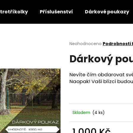
ktrotříkolky
Příslušenství
Dárkové poukazy
Co potřebujete najít?
Průměrné
Neohodnoceno
Podrobnosti
hodnocení
Dárkový po
produktu
HLEDAT
je
0,0
z
Nevíte čím obdarovat své
5
Doporučujeme
Naopak! Vaši blízcí budou 
hvězdiček.
Skladem
(4 ks)
1 000 Kč