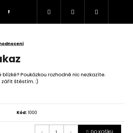
Hledat
Přihlášení
Nákupní
Manuály
Kontakt
košík
 hodnocení
ukaz
 blízké? Poukázkou rozhodně nic nezkazíte.
zářit štěstím. :)
Kód:
1000
DO KOŠÍKU