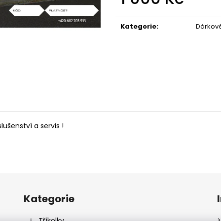
Měrná
cena:
Kategorie
:
Dárkov
lušenství a servis !
Přeskočit
kategorie
Kategorie
Tříkolky