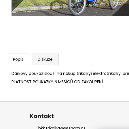
Popis
Diskuze
Dárkový poukaz slouží na nákup tříkolky/elektrotříkolky, přís
PLATNOST POUKÁZKY 6 MĚSÍCŮ OD ZAKOUPENÍ
Z
á
Kontakt
p
a
hkk.trikolka
@
seznam.cz