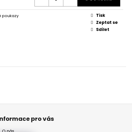
Tisk
é poukazy
Zeptat se
Sdílet
Informace pro vás
O nás